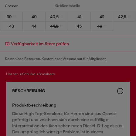
Größentabelle
Grösse:
39
40
40,5
41
42
42,5
43
44
44,5
45
46
Verfügbarkeit im Store prüfen
Kostenlose Retouren. Kostenloser Versand nur für Mitglieder.
herren
schuhe
sneakers
BESCHREIBUNG
Produktbeschreibung
Diese High Top-Sneakers für Herren sind aus Canvas
gefertigt und zeichnen sich durch eine auffällige
Interpretation des ikonischen roten Diesel-D-Logos aus.
Das ursprünglich winzige Emblem ist in einem