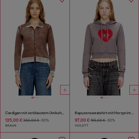
Cardigan mit verblasstem Umkehrdruck
Kapuzensweatshirt mit Herzprint und Nieten
125,00 €
97,00 €
250,00 €
-50%
195,00 €
-50%
BRAUN
VIOLETT