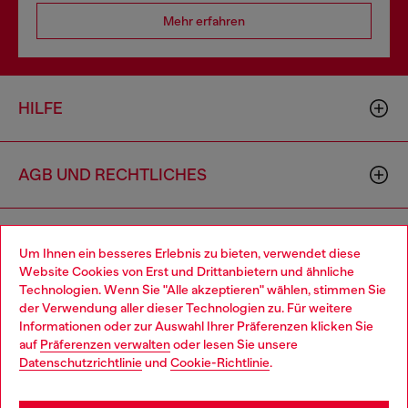
Mehr erfahren
HILFE
AGB UND RECHTLICHES
WORLD OF DIESEL
Um Ihnen ein besseres Erlebnis zu bieten, verwendet diese
Website Cookies von Erst und Drittanbietern und ähnliche
Technologien. Wenn Sie "Alle akzeptieren" wählen, stimmen Sie
CORPORATE
der Verwendung aller dieser Technologien zu. Für weitere
Choose your location
Informationen oder zur Auswahl Ihrer Präferenzen klicken Sie
auf
Präferenzen verwalten
oder lesen Sie unsere
You are currently browsing Deutschland website, but it seems
Datenschutzrichtlinie
und
Cookie-Richtlinie
.
you may be based in United States