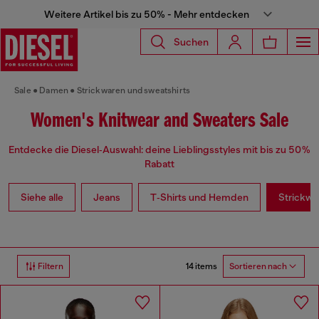
Weitere Artikel bis zu 50% - Mehr entdecken
Suchen
Sale
Damen
Strickwaren und sweatshirts
Women's Knitwear and Sweaters Sale
Entdecke die Diesel‑Auswahl: deine Lieblingsstyles mit bis zu 50 %
Rabatt
Siehe alle
Jeans
T‑Shirts und Hemden
Strickwa
14 items
Filtern
Sortieren nach