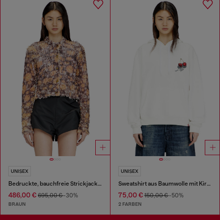
UNISEX
UNISEX
Bedruckte, bauchfreie Strickjacke mit Kristallen
Sweatshirt aus Baumwolle mit Kirschendruck
486,00 €
75,00 €
695,00 €
-30%
150,00 €
-50%
BRAUN
2 FARBEN