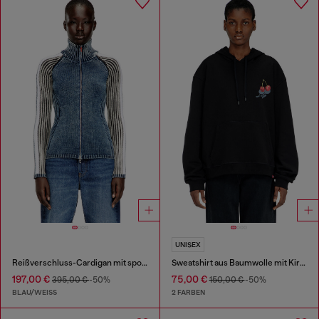
UNISEX
Reißverschluss-Cardigan mit sportlichen Streifen
Sweatshirt aus Baumwolle mit Kirschendruck
197,00 €
75,00 €
395,00 €
-50%
150,00 €
-50%
BLAU/WEISS
2 FARBEN