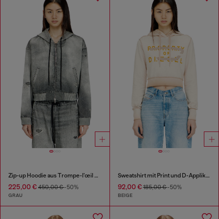
Zip-up Hoodie aus Trompe-l'œil JoggJeans
Sweatshirt mit Print und D-Applikation
225,00 €
92,00 €
450,00 €
-50%
185,00 €
-50%
GRAU
BEIGE