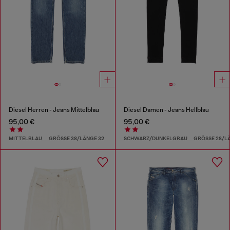
Diesel Herren - Jeans Mittelblau
Diesel Damen - Jeans Hellblau
95,00 €
95,00 €
MITTELBLAU
GRÖSSE 38/LÄNGE 32
SCHWARZ/DUNKELGRAU
GRÖSSE 28/L