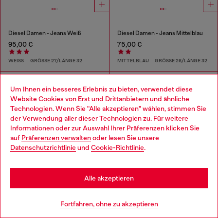
Diesel Damen - Jeans Weiß
Diesel Damen - Jeans Mittelblau
95,00 €
75,00 €
WEISS
GRÖSSE 27/LÄNGE 32
MITTELBLAU
GRÖSSE 26/LÄNGE 32
Um Ihnen ein besseres Erlebnis zu bieten, verwendet diese
Website Cookies von Erst und Drittanbietern und ähnliche
Technologien. Wenn Sie "Alle akzeptieren" wählen, stimmen Sie
der Verwendung aller dieser Technologien zu. Für weitere
Choose your location
Informationen oder zur Auswahl Ihrer Präferenzen klicken Sie
auf
Präferenzen verwalten
oder lesen Sie unsere
You are currently browsing Deutschland website, but it seems
Datenschutzrichtlinie
und
Cookie-Richtlinie
.
you may be based in United States
Stay in Deutschland
Alle akzeptieren
Go to United States
Fortfahren, ohne zu akzeptieren