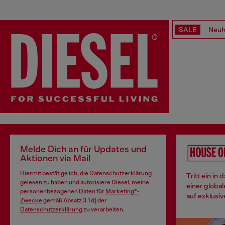
SALE
Neuh
Melde Dich an für Updates und
Aktionen via Mail
Hiermit bestätige ich, die
Datenschutzerklärung
Tritt ein in
gelesen zu haben und autorisiere Diesel, meine
einer globa
personenbezogenen Daten für
Marketing*-
auf exklusiv
Zwecke
gemäß Absatz 3.1 d) der
Datenschutzerklärung
zu verarbeiten.