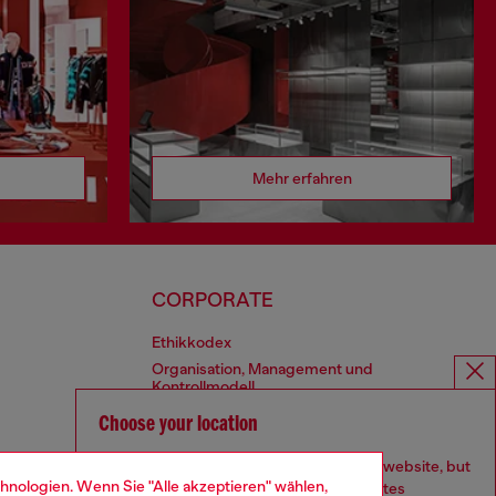
Mehr erfahren
CORPORATE
Ethikkodex
Organisation, Management und
Kontrollmodell
Whistleblowing Management
Choose your location
Diesel is part of OTB
You are currently browsing Deutschland website, but
hnologien. Wenn Sie "Alle akzeptieren" wählen,
it seems you may be based in United States