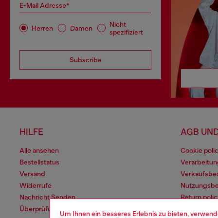
E-Mail Adresse*
Nicht
Herren
Damen
spezifiziert
Subscribe
HILFE
AGB UND
Alle ansehen
Cookie poli
Bestellstatus
Verarbeitu
Versand
Verkaufsbe
Widerrufe
Nutzungsb
Nachricht Senden
Return polic
Überprüfung der Authentizität
Regulatory
Um Ihnen ein besseres Erlebnis zu bieten, verwend