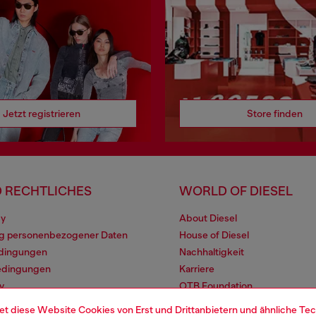
Jetzt registrieren
Store finden
 RECHTLICHES
WORLD OF DIESEL
cy
About Diesel
ng personenbezogener Daten
House of Diesel
dingungen
Nachhaltigkeit
edingungen
Karriere
y
OTB Foundation
 Compliance
Studentenrabatte
et diese Website Cookies von Erst und Drittanbietern und ähnliche Tec