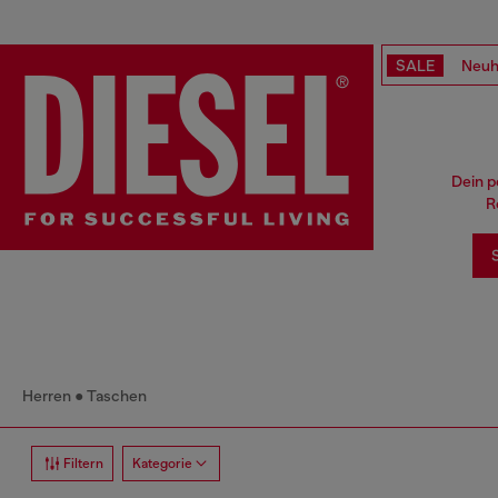
SALE
Neuh
Dein p
R
S
Herren
Taschen
Filtern
Kategorie