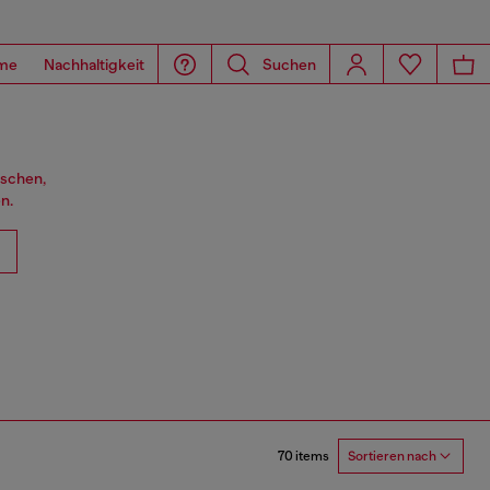
me
Nachhaltigkeit
Suchen
aschen,
n.
70 items
Sortieren nach