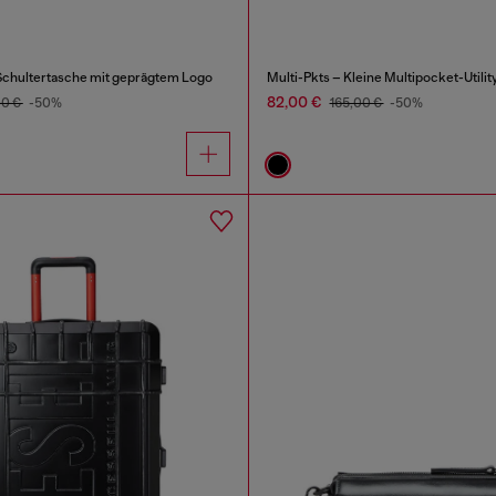
Schultertasche mit geprägtem Logo
Multi-Pkts – Kleine Multipocket-Utili
82,00 €
00 €
-50%
165,00 €
-50%