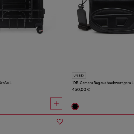
UNISEX
Größe L
1DR-Camera Bag aus hochwertigem L
450,00 €