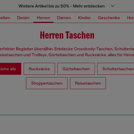
Weitere Artikel bis zu 50% - Mehr entdecken
eiten
Denim
Herren
Damen
Kinder
Geschenke
Ho
Herren Taschen
erfekter Begleiter überallhin. Entdecke Crossbody-Taschen, Schultert
eisetaschen und Trolleys, Gürteltaschen und Rucksäcke, alles für Herre
iehe alle
Rucksäcke
Gürteltaschen
Schultertaschen
Shoppertaschen
Reisetaschen