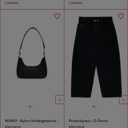
2 FARBEN
2 FARBEN
WUNSY - Nylon-Umhängetasche mit Oval D Logo
Relaxed jeans – D-Devon
100,00 €
120,00 €