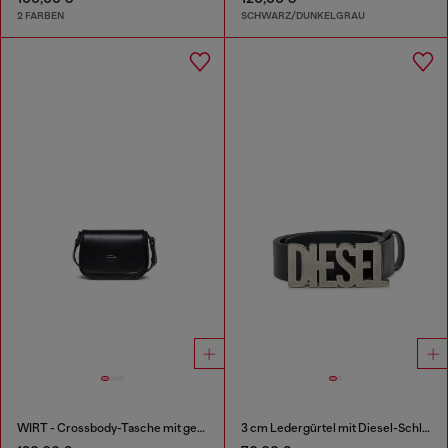
2 FARBEN
SCHWARZ/DUNKELGRAU
WIRT - Crossbody-Tasche mit geprägtem Oval D Logo
3 cm Ledergürtel mit Diesel-Schließe