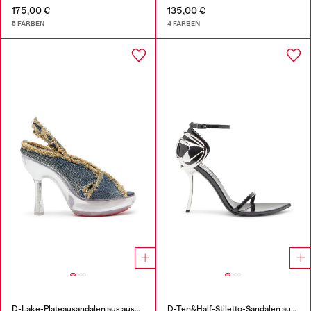
175,00 €
135,00 €
5 FARBEN
4 FARBEN
D-Lake-Plateausandalen aus ausgefransten Denim und Plexiglas
D-Ten&Half-Stiletto-Sandalen aus Lackleder