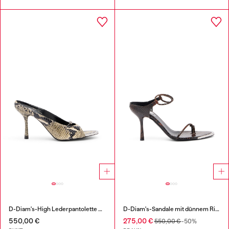
D-Diam's-High Lederpantolette mit schwebendem ovalem D
D-Diam's-Sandale mit dünnem Riemchen aus Leder in Krokoprägung
550,00 €
275,00 €
550,00 €
-50%