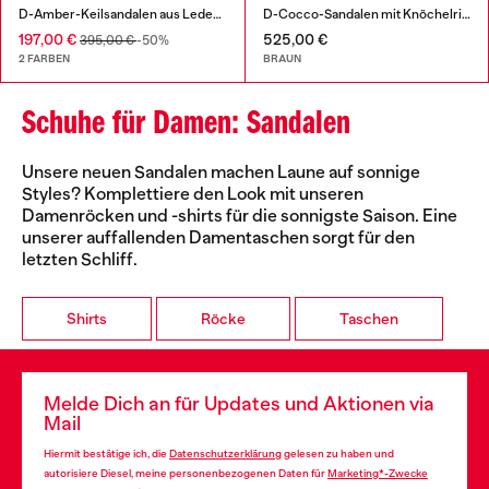
D-Amber-Keilsandalen aus Leder in Eidechsenoptik
D-Cocco-Sandalen mit Knöchelriemen aus Leder
197,00 €
525,00 €
395,00 €
-50%
2 FARBEN
BRAUN
Schuhe für Damen: Sandalen
Unsere neuen Sandalen machen Laune auf sonnige
Styles? Komplettiere den Look mit unseren
Damenröcken und -shirts für die sonnigste Saison. Eine
unserer auffallenden Damentaschen sorgt für den
letzten Schliff.
Shirts
Röcke
Taschen
Melde Dich an für Updates und Aktionen via
Mail
Hiermit bestätige ich, die
Datenschutzerklärung
gelesen zu haben und
autorisiere Diesel, meine personenbezogenen Daten für
Marketing*-Zwecke