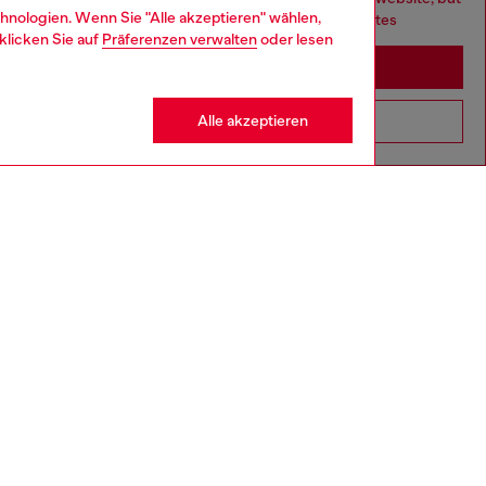
hnologien. Wenn Sie "Alle akzeptieren" wählen,
it seems you may be based in United States
klicken Sie auf
Präferenzen verwalten
oder lesen
Stay in Deutschland
Alle akzeptieren
Go to United States