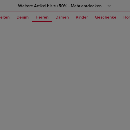
Weitere Artikel bis zu 50% - Mehr entdecken
eiten
Denim
Herren
Damen
Kinder
Geschenke
Ho