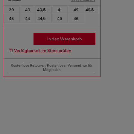
39
40
40,5
41
42
42,5
43
44
44,5
45
46
In den Warenkorb
Verfügbarkeit im Store prüfen
Kostenlose Retouren. Kostenloser Versand nur für
Mitglieder.