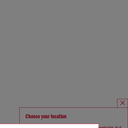
Choose your location
You are currently browsing Deutschland website, but