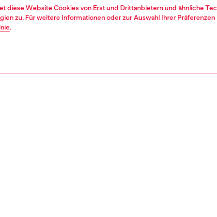
et diese Website Cookies von Erst und Drittanbietern und ähnliche Tec
ien zu. Für weitere Informationen oder zur Auswahl Ihrer Präferenzen 
inie
.
1 | 6
he
sneakers
REIBUNG
tbeschreibung
nd auf der Silhouette schlanker Laufschuhe sind diese
-Sneaker für Herren auf ganztägigen Komfort ausgelegt.
Strick-Obermaterialien sorgen für eine sockenähnliche
m, die mühelos angezogen wird und den Fuß in leichtem
 umhüllt. Eine TPU-Fersenkappe bietet Stabilität und