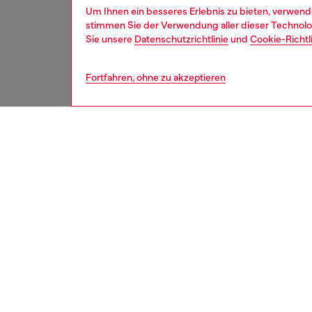
Um Ihnen ein besseres Erlebnis zu bieten, verwend
stimmen Sie der Verwendung aller dieser Technolog
Sie unsere
Datenschutzrichtlinie
und
Cookie-Richtl
Fortfahren, ohne zu akzeptieren
herren
schu
BESCH
Produk
Basiere
Slip-On
Weiche 
Passfor
Komfort