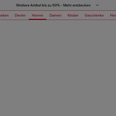
Weitere Artikel bis zu 50% - Mehr entdecken
eiten
Denim
Herren
Damen
Kinder
Geschenke
Ho