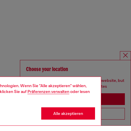
Choose your location
You are currently browsing Deutschland website, but
hnologien. Wenn Sie "Alle akzeptieren" wählen,
it seems you may be based in United States
klicken Sie auf
Präferenzen verwalten
oder lesen
Stay in Deutschland
Alle akzeptieren
Go to United States