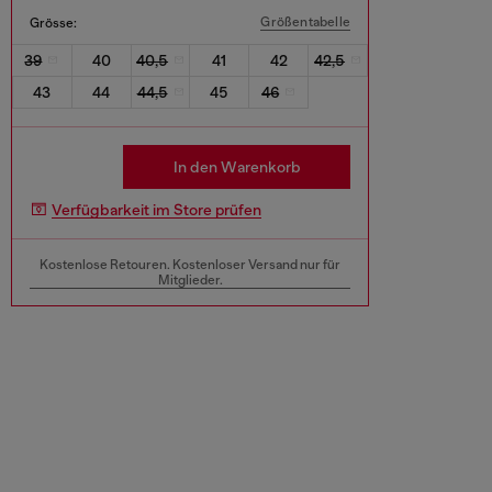
Größentabelle
Grösse:
39
40
40,5
41
42
42,5
43
44
44,5
45
46
In den Warenkorb
Verfügbarkeit im Store prüfen
Kostenlose Retouren. Kostenloser Versand nur für
Mitglieder.