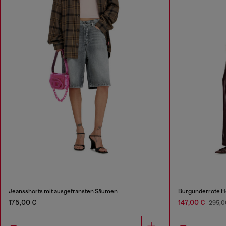
Jeansshorts mit ausgefransten Säumen
Burgunderrote Ho
175,00 €
147,00 €
295,0