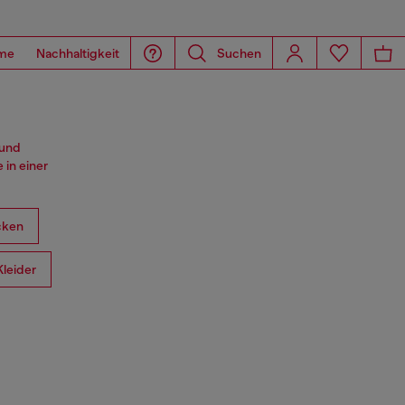
me
Nachhaltigkeit
Suchen
 und
 in einer
cken
Kleider