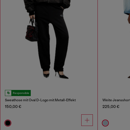
Responsible
Sweathose mit Oval D-Logo mit Metall-Effekt
Weite Jeansshor
150,00 €
225,00 €