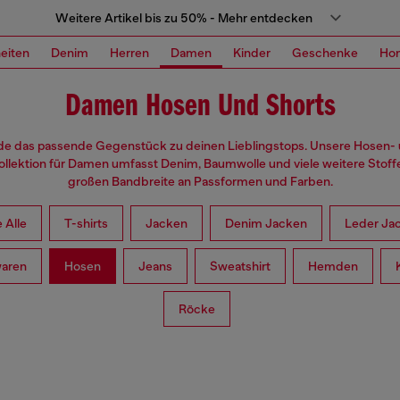
Weitere Artikel bis zu 50% - Mehr entdecken
eiten
Denim
Herren
Damen
Kinder
Geschenke
Ho
Damen Hosen Und Shorts
de das passende Gegenstück zu deinen Lieblingstops. Unsere Hosen-
llektion für Damen umfasst Denim, Baumwolle und viele weitere Stoffe
großen Bandbreite an Passformen und Farben.
 Alle
T-shirts
Jacken
Denim Jacken
Leder Ja
waren
Hosen
Jeans
Sweatshirt
Hemden
Röcke