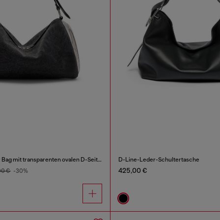
Load-D-Shoulder Bag mit transparenten ovalen D-Seiten
D-Line-Leder-Schultertasche
425,00 €
00 €
-30%