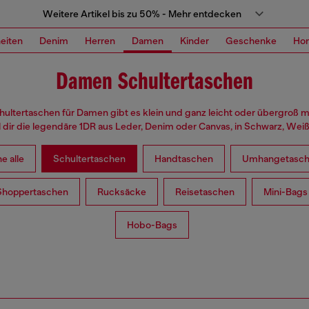
Weitere Artikel bis zu 50% - Mehr entdecken
eiten
Denim
Herren
Damen
Kinder
Geschenke
Ho
Damen Schultertaschen
ultertaschen für Damen gibt es klein und ganz leicht oder übergroß mit
ol dir die legendäre 1DR aus Leder, Denim oder Canvas, in Schwarz, Weiß
e alle
Schultertaschen
Handtaschen
Umhangetasc
Shoppertaschen
Rucksäcke
Reisetaschen
Mini-Bags
Hobo-Bags