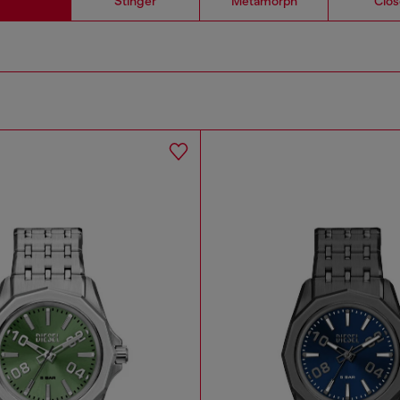
Stinger
Metamorph
Clos