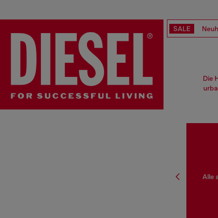
SALE
Neuh
Die 
urba
Alle