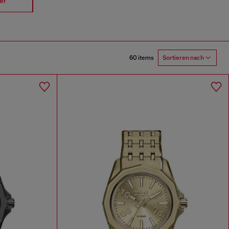
er
Spiked
Mr Daddy
Mega Chi
60 items
Sortieren nach