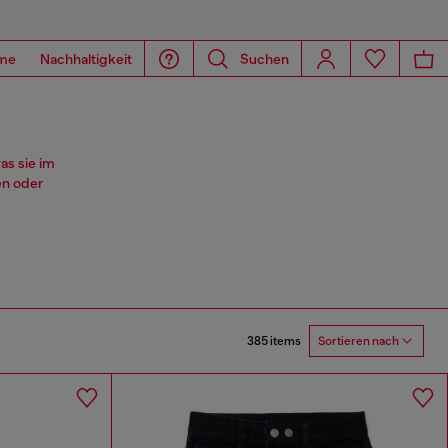
me
Nachhaltigkeit
Suchen
as sie im
en oder
385 items
Sortieren nach