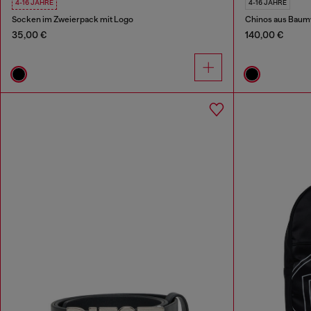
4-16 JAHRE
4-16 JAHRE
Socken im Zweierpack mit Logo
Chinos aus Baumw
35,00 €
140,00 €