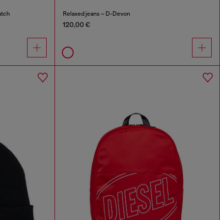
atch
Relaxed jeans – D-Devon
120,00 €