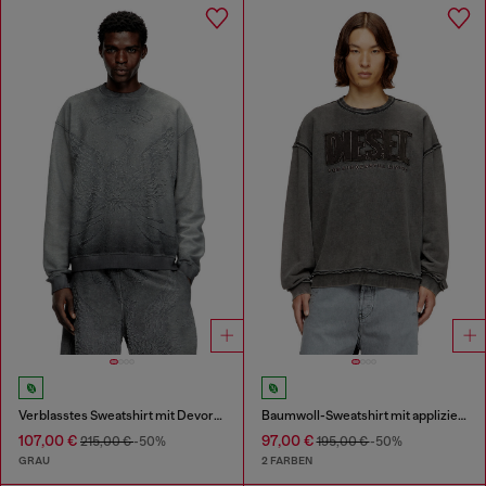
Verblasstes Sweatshirt mit Devoré-Phoenix-Logo
Baumwoll-Sweatshirt mit appliziertem Logo
107,00 €
97,00 €
215,00 €
-50%
195,00 €
-50%
GRAU
2 FARBEN