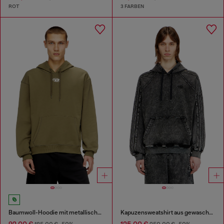
ROT
3 FARBEN
Baumwoll-Hoodie mit metallischem Oval D
Kapuzensweatshirt aus gewaschener Baumwolle mit Oval D Stickerei
92,00 €
125,00 €