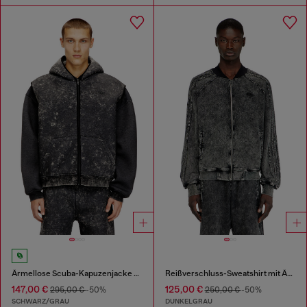
Ärmellose Scuba-Kapuzenjacke mit Marmor-Waschung
Reißverschluss-Sweatshirt mit Ärmelbändern
147,00 €
125,00 €
295,00 €
-50%
250,00 €
-50%
SCHWARZ/GRAU
DUNKELGRAU