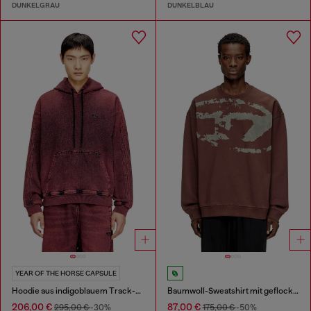
DUNKELGRAU
DUNKELBLAU
YEAR OF THE HORSE CAPSULE
Hoodie aus indigoblauem Track-Denim mit Logo
Baumwoll-Sweatshirt mit geflocktem Oval D
206,00 €
87,00 €
295,00 €
-30%
175,00 €
-50%