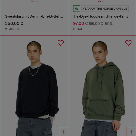
YEAR OF THE HORSE CAPSULE
Sweatshirt mit Denim-Effekt-Behandlung
Tie-Dye-Hoodie mit Pferde-Print
250,00 €
97,00 €
195,00 €
-50%
2 FARBEN
GRAU