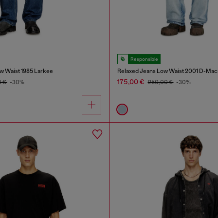
Responsible
w Waist 1985 Larkee
Relaxed Jeans Low Waist 2001 D-Mac
175,00 €
0 €
-30%
250,00 €
-30%