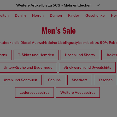
Weitere Artikel bis zu 50% - Mehr entdecken
eiten
Denim
Herren
Damen
Kinder
Geschenke
Ho
Men's Sale
ntdecke die Diesel‑Auswahl: deine Lieblingsstyles mit bis zu 50 % Raba
eans
T‑Shirts und Hemden
Hosen und Shorts
Jacke
Unterwäsche und Bademode
Strickwaren und Sweatshirts
Uhren und Schmuck
Schuhe
Sneakers
Taschen
Lederaccessoires
Weitere Accessoires