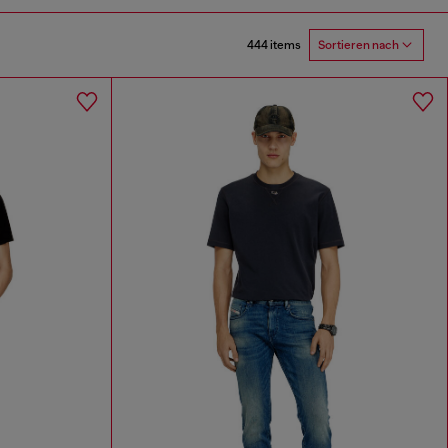
444 items
Sortieren nach