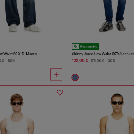
Responsible
ow Waist 2001 D-Macro
Skinny Jeans Low Waist 1979 Sleenke
122,00 €
0 €
-50%
175,00 €
-30%