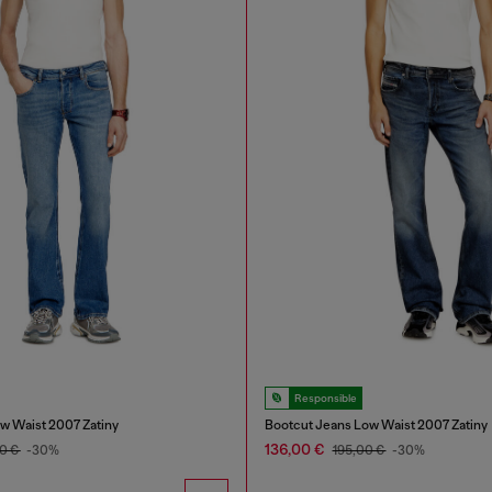
Responsible
w Waist 2007 Zatiny
Bootcut Jeans Low Waist 2007 Zatiny
136,00 €
0 €
-30%
195,00 €
-30%