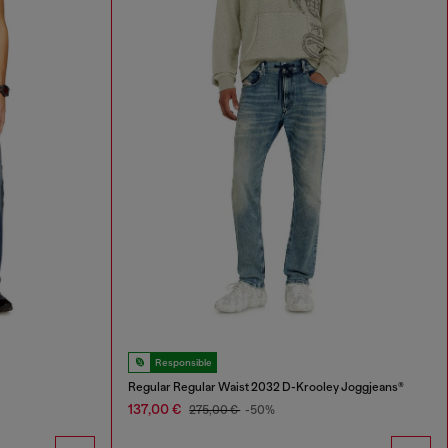
Responsible
Regular Regular Waist 2032 D-Krooley Joggjeans®
137,00 €
275,00 €
-50%