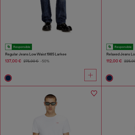
Responsible
Responsible
Regular Jeans Low Waist 1985 Larkee
Relaxed Jeans L
137,00 €
112,00 €
275,00 €
-50%
225,0