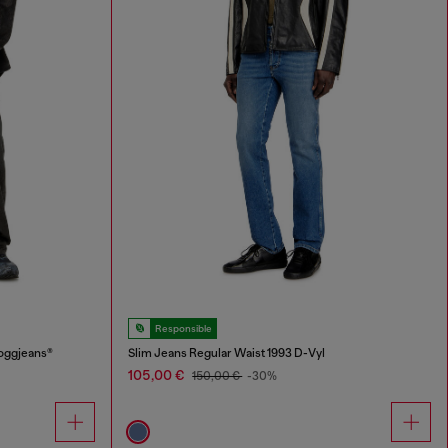
Responsible
oggjeans®
Slim Jeans Regular Waist 1993 D-Vyl
105,00 €
150,00 €
-30%