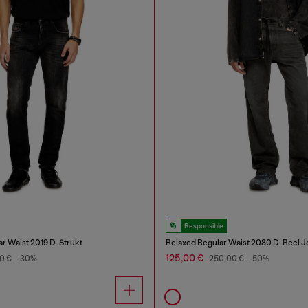
Responsible
ar Waist 2019 D-Strukt
Relaxed Regular Waist 2080 D-Reel J
125,00 €
0 €
-30%
250,00 €
-50%