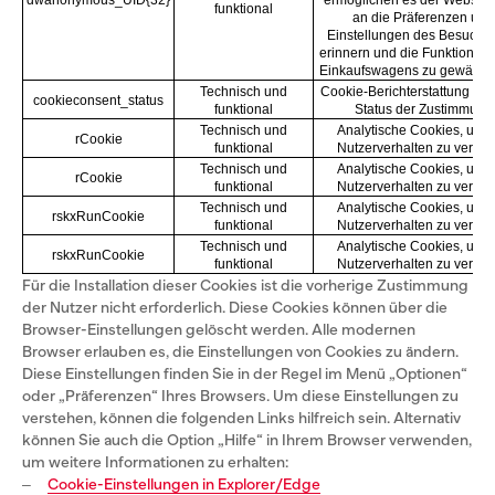
dwanonymous_UID{32}
ermöglichen es der Website,
funktional
an die Präferenzen und
Einstellungen des Besucher
erinnern und die Funktionalit
Einkaufswagens zu gewährlei
Technisch und
Cookie-Berichterstattung üb
cookieconsent_status
funktional
Status der Zustimmung
Technisch und
Analytische Cookies, um 
rCookie
funktional
Nutzerverhalten zu verfol
Technisch und
Analytische Cookies, um 
rCookie
funktional
Nutzerverhalten zu verfol
Technisch und
Analytische Cookies, um 
rskxRunCookie
funktional
Nutzerverhalten zu verfol
Technisch und
Analytische Cookies, um 
rskxRunCookie
funktional
Nutzerverhalten zu verfol
Für die Installation dieser Cookies ist die vorherige Zustimmung
der Nutzer nicht erforderlich. Diese Cookies können über die
Browser-Einstellungen gelöscht werden. Alle modernen
Browser erlauben es, die Einstellungen von Cookies zu ändern.
Diese Einstellungen finden Sie in der Regel im Menü „Optionen“
oder „Präferenzen“ Ihres Browsers. Um diese Einstellungen zu
verstehen, können die folgenden Links hilfreich sein. Alternativ
können Sie auch die Option „Hilfe“ in Ihrem Browser verwenden,
um weitere Informationen zu erhalten:
‒
Cookie-Einstellungen in Explorer/Edge