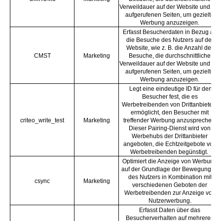
Verweildauer auf der Website und die
aufgerufenen Seiten, um gezielte
Werbung anzuzeigen.
Erfasst Besucherdaten in Bezug auf
die Besuche des Nutzers auf der
Website, wie z. B. die Anzahl der
CMST
Marketing
Besuche, die durchschnittliche
Verweildauer auf der Website und die
aufgerufenen Seiten, um gezielte
Werbung anzuzeigen.
Legt eine eindeutige ID für den
Besucher fest, die es
Werbetreibenden von Drittanbietern
ermöglicht, den Besucher mit
criteo_write_test
Marketing
treffender Werbung anzusprechen.
Dieser Pairing-Dienst wird von
Werbehubs der Drittanbieter
angeboten, die Echtzeitgebote von
Werbetreibenden begünstigt.
Optimiert die Anzeige von Werbung
auf der Grundlage der Bewegungen
des Nutzers in Kombination mit
csync
Marketing
verschiedenen Geboten der
Werbetreibenden zur Anzeige von
Nutzerwerbung.
Erfasst Daten über das
Besucherverhalten auf mehreren