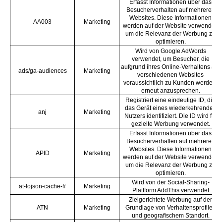
Erfasst Informationen über das
Besucherverhalten auf mehreren
Websites. Diese Informationen
AA003
Marketing
werden auf der Website verwendet,
um die Relevanz der Werbung zu
optimieren.
Wird von Google AdWords
verwendet, um Besucher, die
aufgrund ihres Online-Verhaltens auf
ads/ga-audiences
Marketing
verschiedenen Websites
voraussichtlich zu Kunden werden,
erneut anzusprechen.
Registriert eine eindeutige ID, die
das Gerät eines wiederkehrenden
anj
Marketing
Nutzers identifiziert. Die ID wird für
gezielte Werbung verwendet.
Erfasst Informationen über das
Besucherverhalten auf mehreren
Websites. Diese Informationen
APID
Marketing
werden auf der Website verwendet,
um die Relevanz der Werbung zu
optimieren.
Wird von der Social-Sharing-
at-lojson-cache-#
Marketing
Plattform AddThis verwendet
Zielgerichtete Werbung auf der
ATN
Marketing
Grundlage von Verhaltensprofilen
und geografischem Standort.