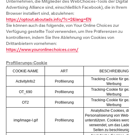
Unternehmen, die Mitglieder des WebChoices-Tools der Digital
Advertising Alliance sind, einschließlich Facebook), die in Ihrem
Browser installiert sind, abzulehnen:
https://optout.aboutads.info/?c=2&lang=EN
Sie können auch das folgende, von Your Online Choices zur
Verfügung gestellte Tool verwenden, um Ihre Präferenzen zu
kontrollieren, indem Sie Ihre Ablehnung von Cookies von
Drittanbietern vornehmen:
https://www.youronlinechoices.com/
Profilierungs-Cookie
COOKIE-NAME
ART
BESCHREIBUNG
Tracking-Cookie für geziel
ActivityInfo2
Profilierung
Werbung
Tracking-Cookie für geziel
OT_690
Profilierung
Werbung
Tracking-Cookie für geziel
OT2
Profilierung
Werbung
Analytische Cookies, die d
Personalisierung von Web-Inh
img/image-l.gif
Profilierung
unterstützen. Cookies werden
verwendet, um das Laden v
Seiten zu beschleunigen.