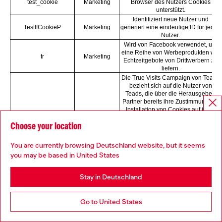
test_cookie
Marketing
Browser des Nutzers Cookies
unterstützt.
Identifiziert neue Nutzer und
TestIfCookieP
Marketing
generiert eine eindeutige ID für jeden
Nutzer.
Wird von Facebook verwendet, um
eine Reihe von Werbeprodukten wie
tr
Marketing
Echtzeitgebote von Drittwerbern zu
liefern.
Die True Visits Campaign von Teads
bezieht sich auf die Nutzer von
Teads, die über die Herausgeber-
Partner bereits ihre Zustimmung zur
Installation von Cookies auf ihren
Endgeräten gegeben haben. Aus
Choose your location
diesem Grund empfiehlt Teads die
Implementierung eines Pixels zur
Überwachung der Besuche auf
You are currently browsing Deutschland website, but it seems
unserer Website. Die auf unserer
you may be based in United States
Website installierten Pixel von Teads
teads
Marketing
senden jedes Mal, wenn ein Nutzer
die Website besucht, einen Ping an
Stay in Deutschland
Teads, um Teads die Möglichkeit zu
geben, zu bestätigen, ob er die
Website akzeptiert oder nicht. Wenn
Go to United States
es sich um einen unbekannten
Nutzer handelt, unternimmt Teads
nichts, da das Pixel nur die Nutzer