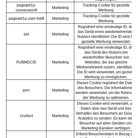
pagead/1p-
Tracking-Cookie für gezielte
Marketing
conversion/#
Werbung
Tracking-Cookie für gezielte
pagead/1p-user-list/#
Marketing
Werbung
Registriert eine eindeutige ID, die
das Gerät eines wiederkehrenden
pid
Marketing
Nutzers identifiziert. Die ID wird für
gezielte Werbung verwendet.
Registriert eine eindeutige ID, die
das Gerät des Nutzers bei
wiederholten Besuchen von
PUBMDCID
Marketing
Websites, die das gleiche
Werbenetzwerk nutzen, identifiziert.
Die ID wird verwendet, um gezielte
Werbung zu ermöglichen.
Dieses Cookie registriert die Daten
des Besuchers. Die Informationen
pxrc
Marketing
werden verwendet, um die Relevanz
der Werbung zu optimieren.
Dieses Cookie wird verwendet, um
Daten über das Gerät und das
Verhalten des Besuchers an Google
r/collect
Marketing
Analytics zu senden. Es kann den
Besucher auf allen Geräten und
Marketing-Kanälen verfolgen.
Erfasst Besucherdaten in Bezug auf