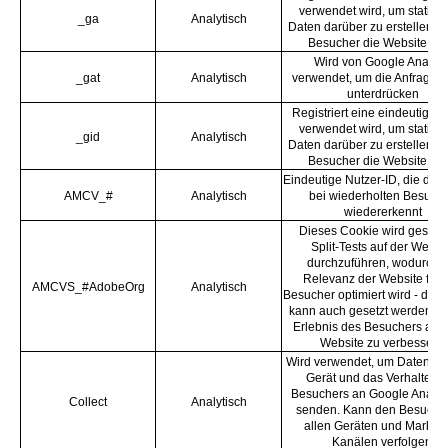
verwendet wird, um statisti
_ga
Analytisch
Daten darüber zu erstellen, w
Besucher die Website nutz
Wird von Google Analyti
_gat
Analytisch
verwendet, um die Anfragera
unterdrücken
Registriert eine eindeutige ID
verwendet wird, um statisti
_gid
Analytisch
Daten darüber zu erstellen, w
Besucher die Website nutz
Eindeutige Nutzer-ID, die den
AMCV_#
Analytisch
bei wiederholten Besuch
wiedererkennt
Dieses Cookie wird gesetzt
Split-Tests auf der Websi
durchzuführen, wodurch d
Relevanz der Website für 
AMCVS_#AdobeOrg
Analytisch
Besucher optimiert wird - das
kann auch gesetzt werden, u
Erlebnis des Besuchers auf 
Website zu verbessern.
Wird verwendet, um Daten üb
Gerät und das Verhalten 
Besuchers an Google Analyti
Collect
Analytisch
senden. Kann den Besucher
allen Geräten und Marketi
Kanälen verfolgen.