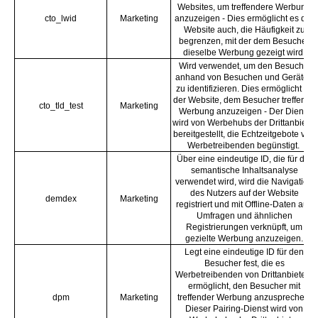
Websites, um treffendere Werbung
cto_lwid
Marketing
anzuzeigen - Dies ermöglicht es der
Website auch, die Häufigkeit zu
begrenzen, mit der dem Besucher
dieselbe Werbung gezeigt wird.
Wird verwendet, um den Besucher
anhand von Besuchen und Geräten
zu identifizieren. Dies ermöglicht es
der Website, dem Besucher treffende
cto_tld_test
Marketing
Werbung anzuzeigen - Der Dienst
wird von Werbehubs der Drittanbieter
bereitgestellt, die Echtzeitgebote von
Werbetreibenden begünstigt.
Über eine eindeutige ID, die für die
semantische Inhaltsanalyse
verwendet wird, wird die Navigation
des Nutzers auf der Website
demdex
Marketing
registriert und mit Offline-Daten aus
Umfragen und ähnlichen
Registrierungen verknüpft, um
gezielte Werbung anzuzeigen.
Legt eine eindeutige ID für den
Besucher fest, die es
Werbetreibenden von Drittanbietern
ermöglicht, den Besucher mit
dpm
Marketing
treffender Werbung anzusprechen.
Dieser Pairing-Dienst wird von