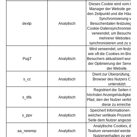
Dieses Cookie wird vom Aud
Manager der Website gesetz
den Zeitpunkt und die Häufigk
Synchronisierung von
dextp
Analytisch
Besucherdaten festzulegen 
Cookie-Datensynchronisierun
verwendet, um Besucherda
mehrerer Websites zu
synchronisieren und zu sam
Wird verwendet, um festzuste
wie oft die Cookies im Brows
PugT
Analytisch
Besuchers aktualisiert wurden
der Optimierung der Serverle
der Website.
Dient zur Überprüfung, ob 
s_cc
Analytisch
Browser des Nutzers Cook
unterstützt.
Registriert die Seiten mit 
höchsten Anzeigehäufigkeit u
s_dfa
Analytisch
Pfad, den der Nutzer verfolgt 
diese zu erreichen
Speichert Informationen dar
s_ppv
Analytisch
welcher vertikale Prozentsatz
Seite dem Nutzer angezeigt 
Analytische Cookies, die 
aa_newrep
Analytisch
Tealium verwendet werden, 
Nutzerverhalten zu verfol