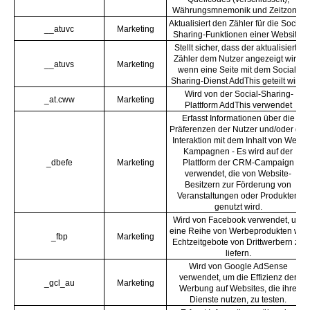
Währungsmnemonik und Zeitzone.
Aktualisiert den Zähler für die Social-
__atuvc
Marketing
Sharing-Funktionen einer Website.
Stellt sicher, dass der aktualisierte
Zähler dem Nutzer angezeigt wird,
__atuvs
Marketing
wenn eine Seite mit dem Social-
Sharing-Dienst AddThis geteilt wird.
Wird von der Social-Sharing-
_at.cww
Marketing
Plattform AddThis verwendet
Erfasst Informationen über die
Präferenzen der Nutzer und/oder die
Interaktion mit dem Inhalt von Web-
Kampagnen - Es wird auf der
_dbefe
Marketing
Plattform der CRM-Campaign
verwendet, die von Website-
Besitzern zur Förderung von
Veranstaltungen oder Produkten
genutzt wird.
Wird von Facebook verwendet, um
eine Reihe von Werbeprodukten wie
_fbp
Marketing
Echtzeitgebote von Drittwerbern zu
liefern.
Wird von Google AdSense
verwendet, um die Effizienz der
_gcl_au
Marketing
Werbung auf Websites, die ihre
Dienste nutzen, zu testen.