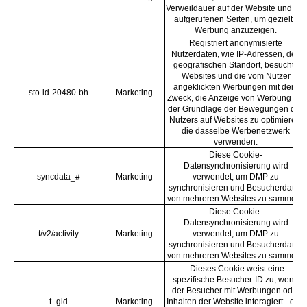
Verweildauer auf der Website und die
aufgerufenen Seiten, um gezielte
Werbung anzuzeigen.
Registriert anonymisierte
Nutzerdaten, wie IP-Adressen, den
geografischen Standort, besuchte
Websites und die vom Nutzer
angeklickten Werbungen mit dem
sto-id-20480-bh
Marketing
Zweck, die Anzeige von Werbung auf
der Grundlage der Bewegungen des
Nutzers auf Websites zu optimieren,
die dasselbe Werbenetzwerk
verwenden.
Diese Cookie-
Datensynchronisierung wird
syncdata_#
Marketing
verwendet, um DMP zu
synchronisieren und Besucherdaten
von mehreren Websites zu sammeln.
Diese Cookie-
Datensynchronisierung wird
t/v2/activity
Marketing
verwendet, um DMP zu
synchronisieren und Besucherdaten
von mehreren Websites zu sammeln.
Dieses Cookie weist eine
spezifische Besucher-ID zu, wenn
der Besucher mit Werbungen oder
t_gid
Marketing
Inhalten der Website interagiert - dies