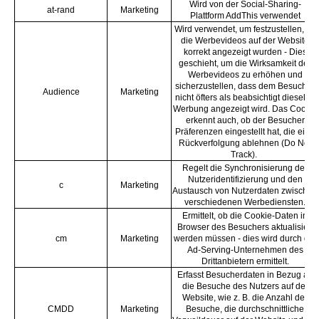
Wird von der Social-Sharing-
at-rand
Marketing
Plattform AddThis verwendet
Wird verwendet, um festzustellen, ob
die Werbevideos auf der Website
korrekt angezeigt wurden - Dies
geschieht, um die Wirksamkeit der
Werbevideos zu erhöhen und
sicherzustellen, dass dem Besucher
Audience
Marketing
nicht öfters als beabsichtigt dieselbe
Werbung angezeigt wird. Das Cookie
erkennt auch, ob der Besucher
Präferenzen eingestellt hat, die eine
Rückverfolgung ablehnen (Do Not
Track).
Regelt die Synchronisierung der
Nutzeridentifizierung und den
c
Marketing
Austausch von Nutzerdaten zwischen
verschiedenen Werbediensten.
Ermittelt, ob die Cookie-Daten im
Browser des Besuchers aktualisiert
cm
Marketing
werden müssen - dies wird durch die
Ad-Serving-Unternehmen des
Drittanbietern ermittelt.
Erfasst Besucherdaten in Bezug auf
die Besuche des Nutzers auf der
Website, wie z. B. die Anzahl der
CMDD
Marketing
Besuche, die durchschnittliche