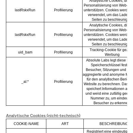
Analytische Cookies, die d
Personalisierung von Web-Inh
lastRskxRun
Profilierung
unterstützen. Cookies werden
verwendet, um das Laden v
Seiten zu beschleunigen.
Analytische Cookies, die d
Personalisierung von Web-Inh
lastRskxRun
Profilierung
unterstützen. Cookies werden
verwendet, um das Laden v
Seiten zu beschleunigen.
Tracking-Cookie für geziel
uid_bam
Profilierung
Werbung
Absolute Labs legt diese lok
Speicherschlüssel fest, u
Besucher, Sitzungen und an
aggregierte und anonyme Mer
für den analytischen Bericht 
_al:*
Profilierung
Website zu berechnen. Das C
speichert Informationen ano
und weist eine zufällig generi
Nummer zu, um eindeutig
Besucher zu erkennen.
Analytische Cookies (nicht-technisch)
COOKIE-NAME
ART
BESCHREIBUNG
Registriert eine eindeutige ID