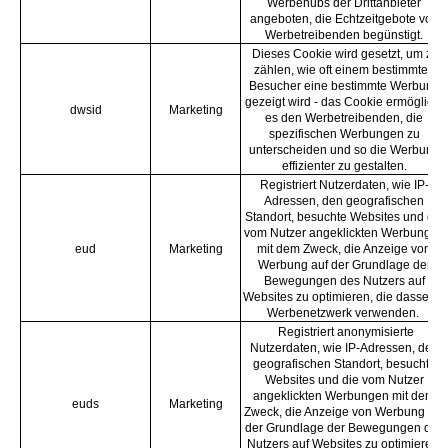
Werbehubs der Drittanbieter
angeboten, die Echtzeitgebote von
Werbetreibenden begünstigt.
Dieses Cookie wird gesetzt, um zu
zählen, wie oft einem bestimmten
Besucher eine bestimmte Werbung
gezeigt wird - das Cookie ermöglicht
dwsid
Marketing
es den Werbetreibenden, die
spezifischen Werbungen zu
unterscheiden und so die Werbung
effizienter zu gestalten.
Registriert Nutzerdaten, wie IP-
Adressen, den geografischen
Standort, besuchte Websites und die
vom Nutzer angeklickten Werbungen
eud
Marketing
mit dem Zweck, die Anzeige von
Werbung auf der Grundlage der
Bewegungen des Nutzers auf
Websites zu optimieren, die dasselbe
Werbenetzwerk verwenden.
Registriert anonymisierte
Nutzerdaten, wie IP-Adressen, den
geografischen Standort, besuchte
Websites und die vom Nutzer
angeklickten Werbungen mit dem
euds
Marketing
Zweck, die Anzeige von Werbung auf
der Grundlage der Bewegungen des
Nutzers auf Websites zu optimieren,