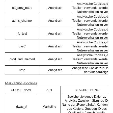
Analytische Cookies, die 
aa_prev_page
Analytisch
Tealium verwendet werden, 
Nutzerverhalten zu verfol
Analytische Cookies, die 
adms_channel
Analytisch
Tealium verwendet werden, 
Nutzerverhalten zu verfol
Analytische Cookies, die 
fb_test
Analytisch
Tealium verwendet werden, 
Nutzerverhalten zu verfol
Analytische Cookies, die 
gvsC
Analytisch
Tealium verwendet werden, 
Nutzerverhalten zu verfol
Analytische Cookies, die 
prod_find_method
Analytisch
Tealium verwendet werden, 
Nutzerverhalten zu verfol
Analytische Cookie zur Optim
rc::c
Analytisch
der Videoanzeige
Marketing-Cookies
COOKIE-NAME
ART
BESCHREIBUNG
Speichert folgende Daten zu
Analytics-Zwecken: Sitzungs-ID,
Name der „Report Suite“, Kunden-ID
dwac_#
Marketing
des Käufers, Gruppen-ID des
Quellcodes (verschlüsselt),