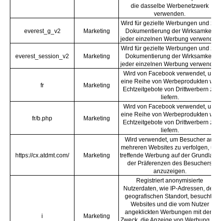
die dasselbe Werbenetzwerk
verwenden.
Wird für gezielte Werbungen und zur
everest_g_v2
Marketing
Dokumentierung der Wirksamkeit
jeder einzelnen Werbung verwendet.
Wird für gezielte Werbungen und zur
everest_session_v2
Marketing
Dokumentierung der Wirksamkeit
jeder einzelnen Werbung verwendet.
Wird von Facebook verwendet, um
eine Reihe von Werbeprodukten wie
fr
Marketing
Echtzeitgebote von Drittwerbern zu
liefern.
Wird von Facebook verwendet, um
eine Reihe von Werbeprodukten wie
fr/b.php
Marketing
Echtzeitgebote von Drittwerbern zu
liefern.
Wird verwendet, um Besucher auf
mehreren Websites zu verfolgen, um
https://cx.atdmt.com/
Marketing
treffende Werbung auf der Grundlage
der Präferenzen des Besuchers
anzuzeigen.
Registriert anonymisierte
Nutzerdaten, wie IP-Adressen, den
geografischen Standort, besuchte
Websites und die vom Nutzer
angeklickten Werbungen mit dem
i
Marketing
Zweck, die Anzeige von Werbung auf