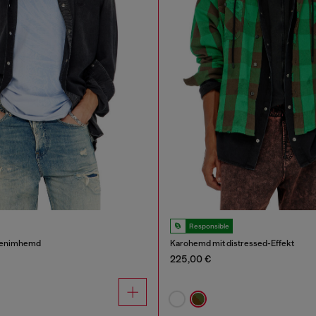
Responsible
Denimhemd
Karohemd mit distressed-Effekt
225,00 €