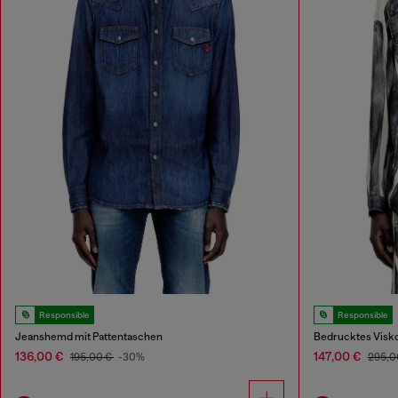
Responsible
Responsible
Jeanshemd mit Pattentaschen
Bedrucktes Visk
136,00 €
147,00 €
195,00 €
-30%
295,0