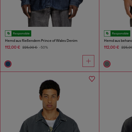
Responsible
Responsible
Hemd aus fließendem Prince of Wales Denim
Hemd aus behande
112,00 €
112,00 €
225,00 €
-50%
225,0