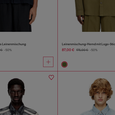
s Leinenmischung
Leinenmischung-Hemd mit Logo-Stic
87,00 €
 €
-50%
175,00 €
-50%