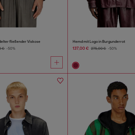
lter fließender Viskose
Hemd mit Logo in Burgunderrot
137,00 €
0 €
-50%
275,00 €
-50%