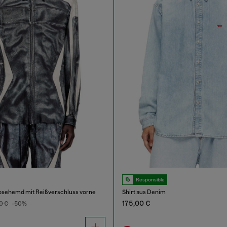
Responsible
osehemd mit Reißverschluss vorne
Shirt aus Denim
175,00 €
0 €
-50%