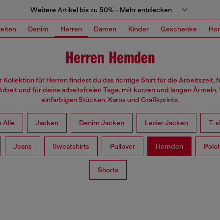
Weitere Artikel bis zu 50% - Mehr entdecken
eiten
Denim
Herren
Damen
Kinder
Geschenke
Ho
Herren Hemden
 Kollektion für Herren findest du das richtige Shirt für die Arbeitszeit, f
Arbeit und für deine arbeitsfreien Tage, mit kurzen und langen Ärmeln.
einfarbigen Stücken, Karos und Grafikprints.
 Alle
Jacken
Denim Jacken
Leder Jacken
T-s
Jeans
Sweatshirts
Pullover
Hemden
Polo
Shorts