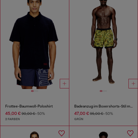
Frottee-Baumwoll-Poloshirt
Badeanzug im Boxershorts-Stil mit Allover-Print
45,00 €
47,00 €
90,00 €
-50%
95,00 €
-50%
2 FARBEN
GRÜN