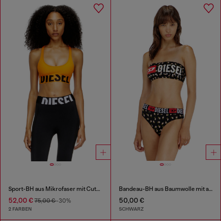
Sport-BH aus Mikrofaser mit Cut-off-Logo
Bandeau-BH aus Baumwolle mit all-over Blumenprint
52,00 €
50,00 €
75,00 €
-30%
2 FARBEN
SCHWARZ