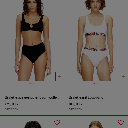
Bralette aus gerippter Baumwolle mit ovalem Schmuck-D
Bralette mit Logoband
65,00 €
40,00 €
3 FARBEN
5 FARBEN