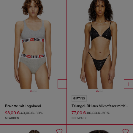
GIFTING
Bralette mit Logoband
Triangel-BH aus Mikrofaser mit Kristallen
28,00 €
77,00 €
40,00 €
-30%
110,00 €
-30%
5 FARBEN
SCHWARZ