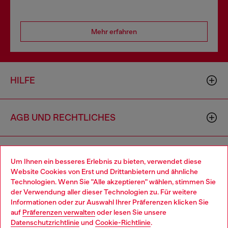
Mehr erfahren
HILFE
AGB UND RECHTLICHES
WORLD OF DIESEL
Um Ihnen ein besseres Erlebnis zu bieten, verwendet diese
Website Cookies von Erst und Drittanbietern und ähnliche
Technologien. Wenn Sie "Alle akzeptieren" wählen, stimmen Sie
CORPORATE
der Verwendung aller dieser Technologien zu. Für weitere
Choose your location
Informationen oder zur Auswahl Ihrer Präferenzen klicken Sie
auf
Präferenzen verwalten
oder lesen Sie unsere
You are currently browsing Deutschland website, but it seems
Datenschutzrichtlinie
und
Cookie-Richtlinie
.
you may be based in United States