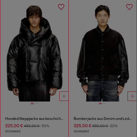
Hooded Steppjacke aus beschichtetem Gewebe
Bomberjacke aus Denim und Leder
225,00 €
325,00 €
450,00 €
-50%
650,00 €
-50%
SCHWARZ
SCHWARZ