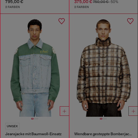
795,00 €
375,00 €
750,00 €
-50%
2 FARBEN
2 FARBEN
UNISEX
Jeansjacke mit Baumwoll-Einsatz
Wendbare gesteppte Bomberjacke