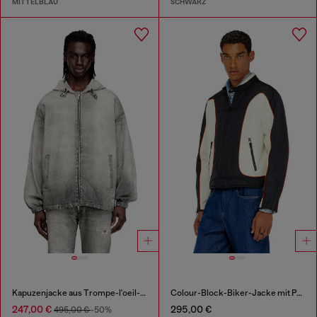
MITTELBLAU
SCHWARZ
Kapuzenjacke aus Trompe-l'oeil-JoggJeans
Colour-Block-Biker-Jacke mit Paspelierung
247,00 €
295,00 €
495,00 €
-50%