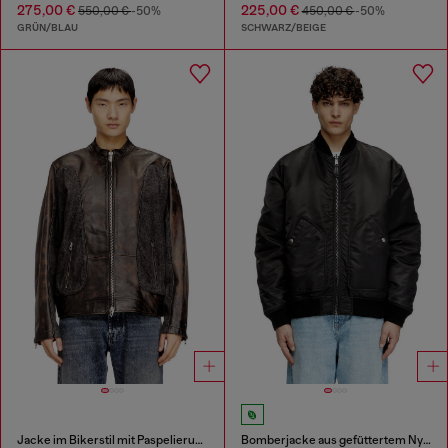
275,00 €
225,00 €
550,00 €
-50%
450,00 €
-50%
GRÜN/BLAU
SCHWARZ/BEIGE
Jacke im Bikerstil mit Paspelierung aus Leder und Denim
Bomberjacke aus gefüttertem Nylon mit Oval D