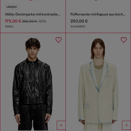
UNISEX
Utility-Denimjacke mit kontrastierendem Kragen
Pufferweste mit Kapuze aus leichtem Nylon
175,00 €
250,00 €
350,00 €
-50%
GRAU
SCHWARZ