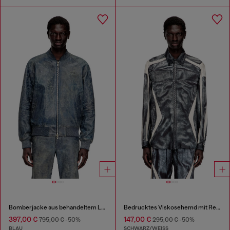
Bomberjacke aus behandeltem Leder
Bedrucktes Viskosehemd mit Reißverschluss vorne
397,00 €
147,00 €
795,00 €
-50%
295,00 €
-50%
BLAU
SCHWARZ/WEISS