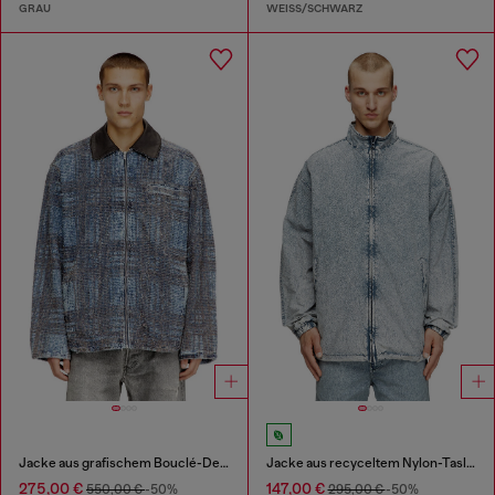
GRAU
WEISS/SCHWARZ
Jacke aus grafischem Bouclé-Denim
Jacke aus recyceltem Nylon-Taslan
275,00 €
147,00 €
550,00 €
-50%
295,00 €
-50%