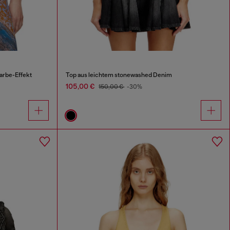
arbe-Effekt
Top aus leichtem stonewashed Denim
105,00 €
150,00 €
-30%