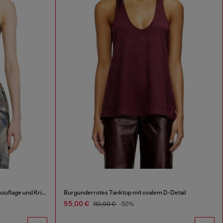
Skinny-Top aus Nylon mit Allover-Camouflage und Kristalldetails
Burgunderrotes Tanktop mit ovalem D-Detail
55,00 €
110,00 €
-50%