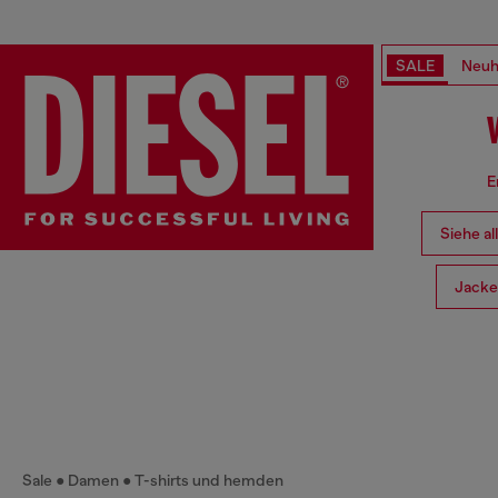
SALE
Neuh
E
Siehe al
Jack
Sale
Damen
T-shirts und hemden