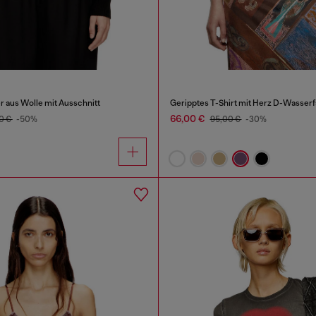
r aus Wolle mit Ausschnitt
Geripptes T-Shirt mit Herz D-Wasserf
66,00 €
0 €
-50%
95,00 €
-30%