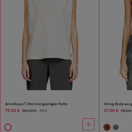
Ärmelloses T-Shirt mit geprägter Kette
String-Body aus 
75,00 €
57,00 €
150,00 €
-50%
115,00