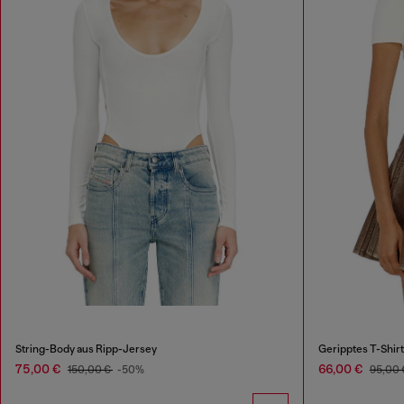
String-Body aus Ripp-Jersey
Geripptes T-Shir
75,00 €
66,00 €
150,00 €
-50%
95,00