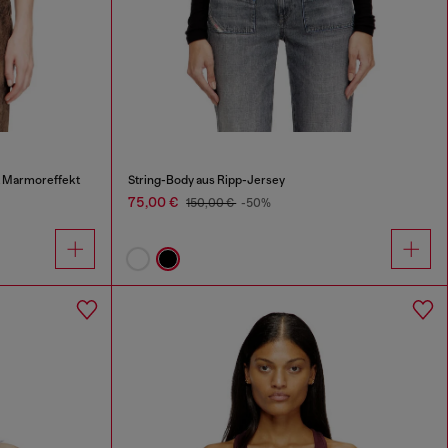
t Marmoreffekt
String-Body aus Ripp-Jersey
75,00 €
150,00 €
-50%