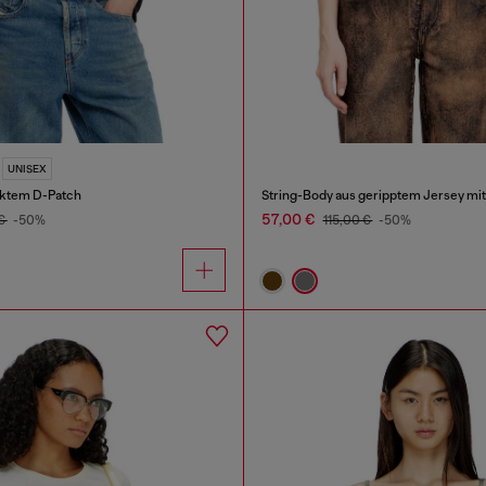
UNISEX
icktem D-Patch
String-Body aus geripptem Jersey mi
57,00 €
 €
-50%
115,00 €
-50%