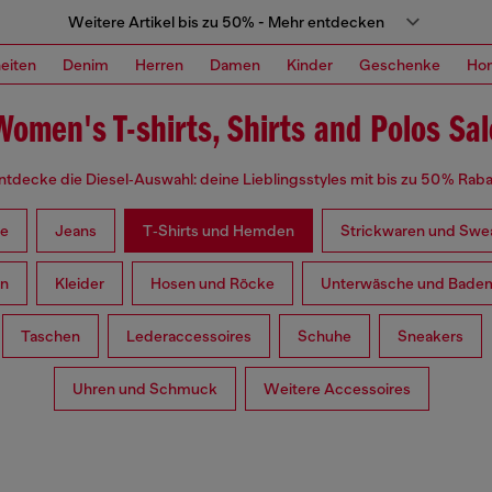
Weitere Artikel bis zu 50% - Mehr entdecken
eiten
Denim
Herren
Damen
Kinder
Geschenke
Ho
Women's T-shirts, Shirts and Polos Sal
ntdecke die Diesel‑Auswahl: deine Lieblingsstyles mit bis zu 50 % Raba
le
Jeans
T‑Shirts und Hemden
Strickwaren und Swea
en
Kleider
Hosen und Röcke
Unterwäsche und Bade
Taschen
Lederaccessoires
Schuhe
Sneakers
Uhren und Schmuck
Weitere Accessoires