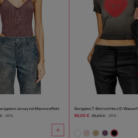
geripptem Jersey mit Marmoreffekt
Geripptes T-Shirt mit Herz D-Wasserf
66,00 €
 €
-50%
95,00 €
-30%