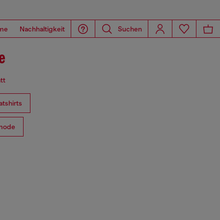
me
Nachhaltigkeit
Suchen
e
tt
tshirts
mode