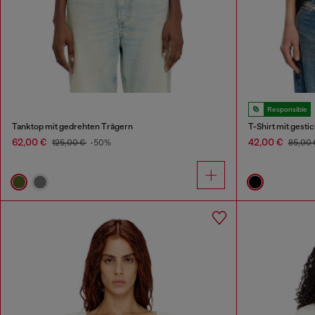
Responsible
Tanktop mit gedrehten Trägern
T-Shirt mit gest
62,00 €
42,00 €
125,00 €
-50%
85,00