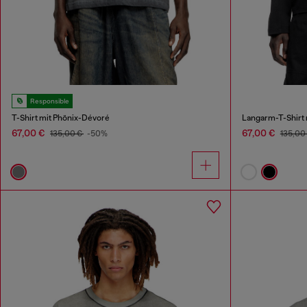
Responsible
T-Shirt mit Phönix-Dévoré
Langarm-T-Shirt 
67,00 €
67,00 €
135,00 €
-50%
135,00