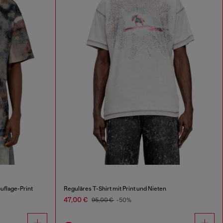
uflage-Print
Reguläres T-Shirt mit Print und Nieten
47,00 €
95,00 €
-50%