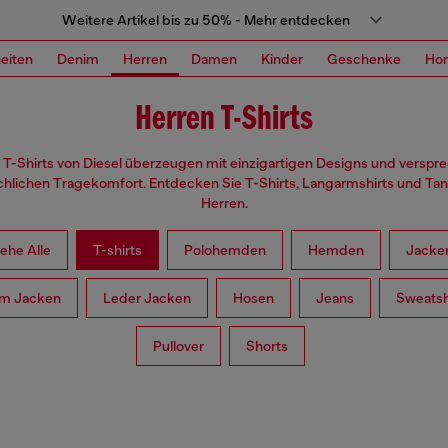
Weitere Artikel bis zu 50% - Mehr entdecken
eiten
Denim
Herren
Damen
Kinder
Geschenke
Ho
Herren T-Shirts
 T-Shirts von Diesel überzeugen mit einzigartigen Designs und verspr
chlichen Tragekomfort. Entdecken Sie T-Shirts, Langarmshirts und Tan
Herren.
iehe Alle
T-shirts
Polohemden
Hemden
Jacke
m Jacken
Leder Jacken
Hosen
Jeans
Sweatsh
Pullover
Shorts