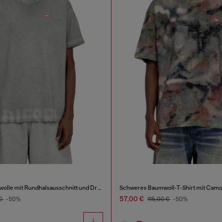
T-Shirt aus Baumwolle mit Rundhalsausschnitt und Druck
Schweres Baumwoll-T-Shirt mit Camo
57,00 €
 €
-50%
115,00 €
-50%