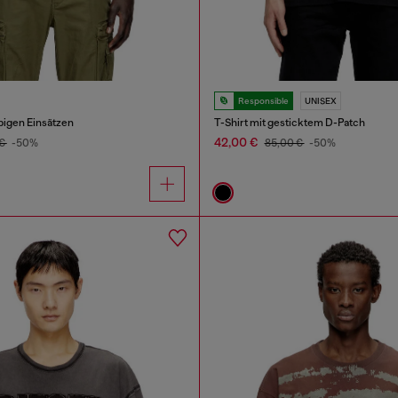
Responsible
UNISEX
rbigen Einsätzen
T-Shirt mit gesticktem D-Patch
42,00 €
 €
-50%
85,00 €
-50%