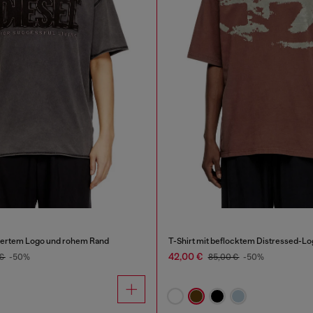
iziertem Logo und rohem Rand
T-Shirt mit beflocktem Distressed-Lo
42,00 €
 €
-50%
85,00 €
-50%