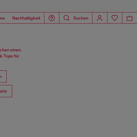
me
Nachhaltigkeit
Suchen
echen einen
k Tops für
n
irts