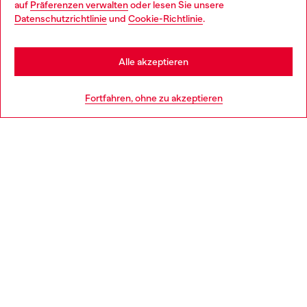
auf
Präferenzen verwalten
oder lesen Sie unsere
You are currently browsing Deutschland website, but it seems
Datenschutzrichtlinie
und
Cookie-Richtlinie
.
Mehr erfahren
you may be based in United States
Stay in Deutschland
Alle akzeptieren
HILFE
Go to United States
Fortfahren, ohne zu akzeptieren
AGB UND RECHTLICHES
WORLD OF DIESEL
CORPORATE