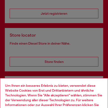
Jetzt registrieren
Store locator
Finde einen Diesel Store in deiner Nähe.
Store finden
Omnichannel-Services
Um Ihnen ein besseres Erlebnis zu bieten, verwendet diese
Website Cookies von Erst und Drittanbietern und ähnliche
Entdecke unser gesamtes Service-Angebot, online und
Technologien. Wenn Sie "Alle akzeptieren" wählen, stimmen Sie
im Store.
der Verwendung aller dieser Technologien zu. Für weitere
Choose your location
Informationen oder zur Auswahl Ihrer Präferenzen klicken Sie