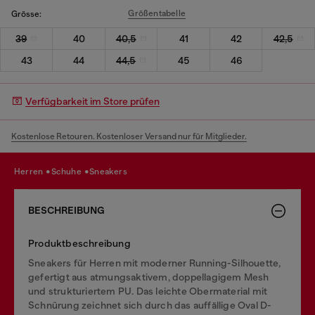
Größentabelle
Grösse:
39
40
40,5
41
42
42,5
43
44
44,5
45
46
Verfügbarkeit im Store prüfen
Kostenlose Retouren. Kostenloser Versand nur für Mitglieder.
herren
schuhe
sneakers
BESCHREIBUNG
Produktbeschreibung
Sneakers für Herren mit moderner Running-Silhouette,
gefertigt aus atmungsaktivem, doppellagigem Mesh
und strukturiertem PU. Das leichte Obermaterial mit
Schnürung zeichnet sich durch das auffällige Oval D-