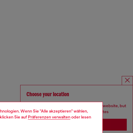
Choose your location
You are currently browsing Deutschland website, but
hnologien. Wenn Sie "Alle akzeptieren" wählen,
it seems you may be based in United States
klicken Sie auf
Präferenzen verwalten
oder lesen
Stay in Deutschland