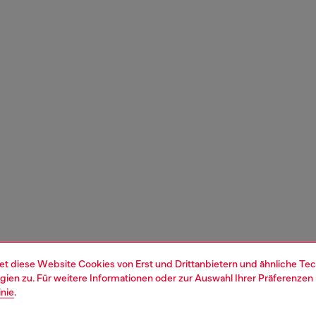
et diese Website Cookies von Erst und Drittanbietern und ähnliche Tec
ien zu. Für weitere Informationen oder zur Auswahl Ihrer Präferenzen 
inie
.