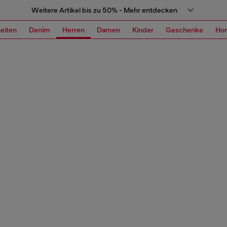
Weitere Artikel bis zu 50% - Mehr entdecken
eiten
Denim
Herren
Damen
Kinder
Geschenke
Ho