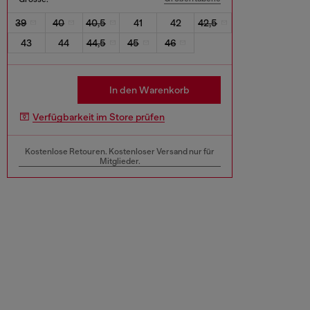
39
40
40,5
41
42
42,5
43
44
44,5
45
46
In den Warenkorb
Verfügbarkeit im Store prüfen
Kostenlose Retouren. Kostenloser Versand nur für
Mitglieder.