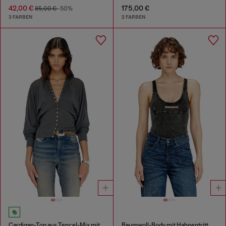
42,00 €
175,00 €
85,00 €
-50%
3 FARBEN
2 FARBEN
Cardigan-Top aus Tencel-Mix mit Fledermausärmeln
Baumwoll-Body mit Hahnentrittmuster