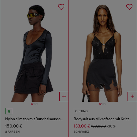
GIFTING
Nylon slim top mit Rundhalsausschnitt und Logo Oval D Stickerei
Bodysuit aus Mikrofaser mit Kristallen
150,00 €
133,00 €
190,00 €
-30%
2 FARBEN
SCHWARZ