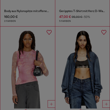
Body aus Nylonspitze mit offenem Rücken
Geripptes T-Shirt mit Herz D-Wasserfarbe-Effekt
160,00 €
47,00 €
95,00 €
-50%
2 FARBEN
5 FARBEN