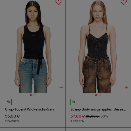
Crop-Top mit Wickelschnüren
String-Body aus geripptem Jersey mit Marmoreffekt
95,00 €
57,00 €
115,00 €
-50%
2 FARBEN
2 FARBEN