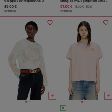
Geripptes Tanktop mit Oval D
String-Body aus geripptem Jersey mit Marmoreffekt
85,00 €
57,00 €
115,00 €
-50%
3 FARBEN
2 FARBEN