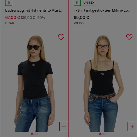
UNISEX
Badeanzug mit Hahnentritt-Muster
T-Shirt mit gesticktem Mikro-Logo
67,00 €
65,00 €
135,00 €
-50%
GRAU
WEISS