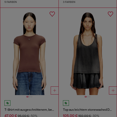
5 FARBEN
3 FARBEN
T-Shirt mit ausgeschnittenem, besticktem Logo
Top aus leichtem stonewashed Denim
47,00 €
105,00 €
95,00 €
-50%
150,00 €
-30%