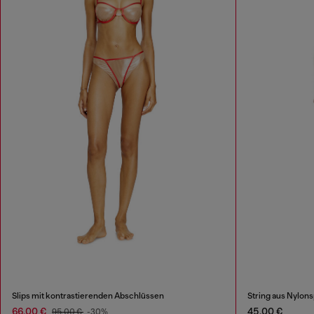
Slips mit kontrastierenden Abschlüssen
String aus Nylons
66,00 €
45,00 €
95,00 €
-30%