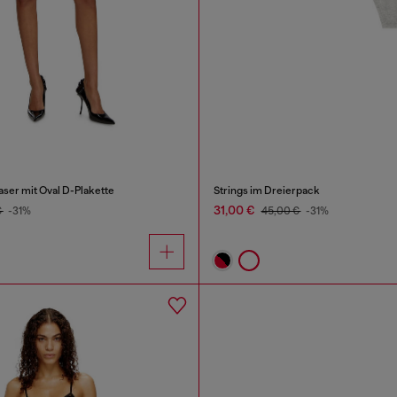
aser mit Oval D-Plakette
Strings im Dreierpack
31,00 €
€
-31%
45,00 €
-31%