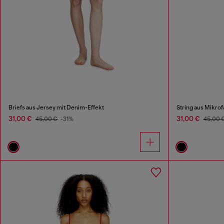
Briefs aus Jersey mit Denim-Effekt
String aus Mikrof
31,00 €
31,00 €
45,00 €
-31%
45,00 