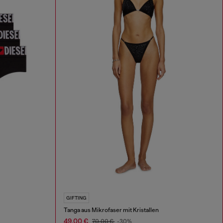
GIFTING
Tanga aus Mikrofaser mit Kristallen
49,00 €
70,00 €
-30%