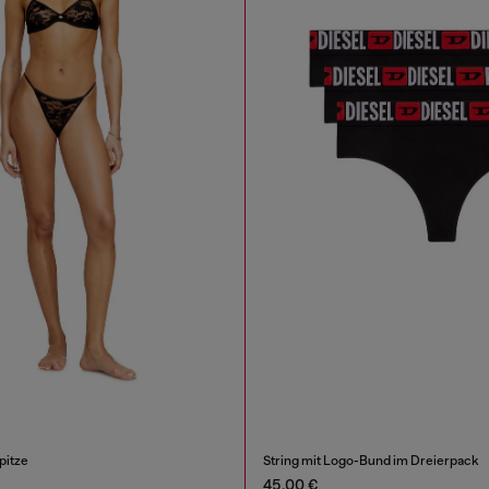
pitze
String mit Logo-Bund im Dreierpack
45,00 €