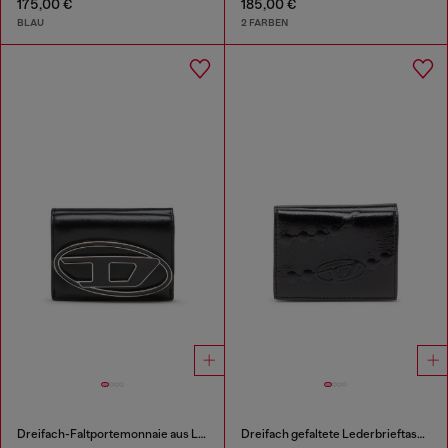
175,00 €
185,00 €
BLAU
2 FARBEN
Dreifach-Faltportemonnaie aus Leder
Dreifach gefaltete Lederbrieftasche mit geprägtem Kettenmotiv