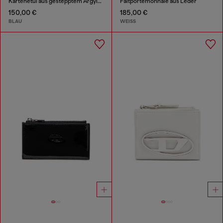
Kartenetui aus gestepptem Argyle-Denim
Faltportemonnaie aus Leder
150,00 €
185,00 €
BLAU
WEISS