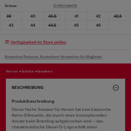
Größentabelle
Grösse:
39
40
40,5
41
42
42,5
43
44
44,5
45
46
Verfügbarkeit im Store prüfen
Kostenlose Retouren. Kostenloser Versand nur für Mitglieder.
herren
schuhe
sneakers
BESCHREIBUNG
Produktbeschreibung
Dieser flache Sneaker für Herren hat eine klassische
Retro-Silhouette, die durch einen konzeptionellen
Ansatz beim Branding aufgebrochen wird – das
charakteristische Diesel-D-Logo erhält einen