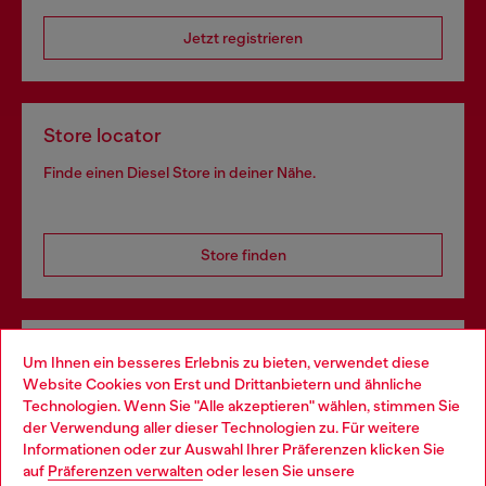
Jetzt registrieren
Store locator
Finde einen Diesel Store in deiner Nähe.
Store finden
Omnichannel-Services
Um Ihnen ein besseres Erlebnis zu bieten, verwendet diese
Website Cookies von Erst und Drittanbietern und ähnliche
Entdecke unser gesamtes Service-Angebot, online und
Technologien. Wenn Sie "Alle akzeptieren" wählen, stimmen Sie
im Store.
der Verwendung aller dieser Technologien zu. Für weitere
Choose your location
Informationen oder zur Auswahl Ihrer Präferenzen klicken Sie
auf
Präferenzen verwalten
oder lesen Sie unsere
You are currently browsing Deutschland website, but it seems