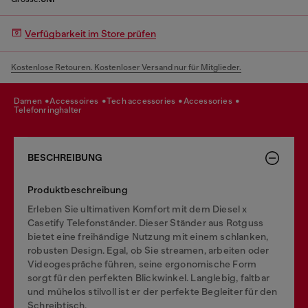
Verfügbarkeit im Store prüfen
Kostenlose Retouren. Kostenloser Versand nur für Mitglieder.
damen
accessoires
tech accessories
accessories
telefonringhalter
BESCHREIBUNG
Produktbeschreibung
Erleben Sie ultimativen Komfort mit dem Diesel x
Casetify Telefonständer. Dieser Ständer aus Rotguss
bietet eine freihändige Nutzung mit einem schlanken,
robusten Design. Egal, ob Sie streamen, arbeiten oder
Videogespräche führen, seine ergonomische Form
sorgt für den perfekten Blickwinkel. Langlebig, faltbar
und mühelos stilvoll ist er der perfekte Begleiter für den
Schreibtisch.