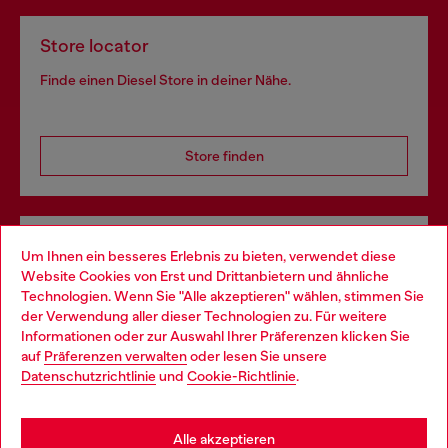
Store locator
Finde einen Diesel Store in deiner Nähe.
Store finden
Omnichannel-Services
Um Ihnen ein besseres Erlebnis zu bieten, verwendet diese
Website Cookies von Erst und Drittanbietern und ähnliche
Entdecke unser gesamtes Service-Angebot, online und
Technologien. Wenn Sie "Alle akzeptieren" wählen, stimmen Sie
im Store.
der Verwendung aller dieser Technologien zu. Für weitere
Choose your location
Informationen oder zur Auswahl Ihrer Präferenzen klicken Sie
auf
Präferenzen verwalten
oder lesen Sie unsere
You are currently browsing Deutschland website, but it seems
Datenschutzrichtlinie
und
Cookie-Richtlinie
.
Mehr erfahren
you may be based in United States
Stay in Deutschland
Alle akzeptieren