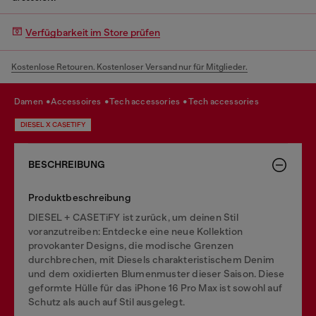
Verfügbarkeit im Store prüfen
Kostenlose Retouren. Kostenloser Versand nur für Mitglieder.
damen
accessoires
tech accessories
tech accessories
DIESEL X CASETIFY
BESCHREIBUNG
Produktbeschreibung
DIESEL + CASETiFY ist zurück, um deinen Stil
voranzutreiben: Entdecke eine neue Kollektion
provokanter Designs, die modische Grenzen
durchbrechen, mit Diesels charakteristischem Denim
und dem oxidierten Blumenmuster dieser Saison. Diese
geformte Hülle für das iPhone 16 Pro Max ist sowohl auf
Schutz als auch auf Stil ausgelegt.