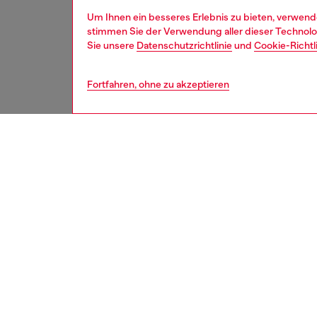
Um Ihnen ein besseres Erlebnis zu bieten, verwend
stimmen Sie der Verwendung aller dieser Technolog
Sie unsere
Datenschutzrichtlinie
und
Cookie-Richtl
Fortfahren, ohne zu akzeptieren
damen
acce
BESCH
Produk
Ein hoc
minimal
Oval „D
Gerät un
ursprün