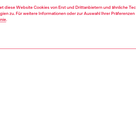
et diese Website Cookies von Erst und Drittanbietern und ähnliche Tec
ien zu. Für weitere Informationen oder zur Auswahl Ihrer Präferenzen 
inie
.
1 | 4
ssoires
tech accessories
tech accessories
REIBUNG
tbeschreibung
hgradig schützendes, transparentes Design für den
istischen Diesel-Fan. Mit einem metallischen Spiegel-3D-
“ und einem MagSafe-Magnetring schützt diese Hülle Ihr
d präsentiert es mit durchsichtigen Teilen, die das
gliche Design hervorheben. Der hochwertige Metallic-