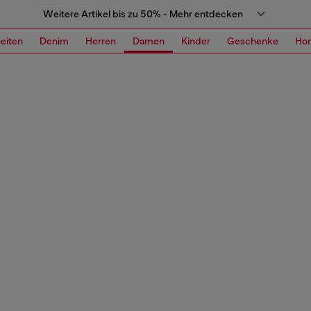
Weitere Artikel bis zu 50% - Mehr entdecken
eiten
Denim
Herren
Damen
Kinder
Geschenke
Ho