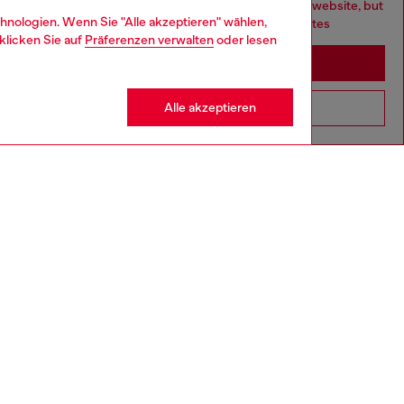
You are currently browsing Deutschland website, but
hnologien. Wenn Sie "Alle akzeptieren" wählen,
it seems you may be based in United States
klicken Sie auf
Präferenzen verwalten
oder lesen
Stay in Deutschland
Alle akzeptieren
Go to United States