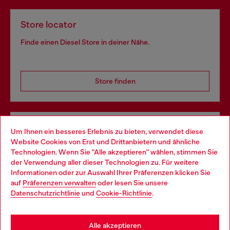
Store locator
Finde einen Diesel Store in deiner Nähe.
Store finden
Omnichannel-Services
Um Ihnen ein besseres Erlebnis zu bieten, verwendet diese
Website Cookies von Erst und Drittanbietern und ähnliche
Entdecke unser gesamtes Service-Angebot, online und
Technologien. Wenn Sie "Alle akzeptieren" wählen, stimmen Sie
im Store.
der Verwendung aller dieser Technologien zu. Für weitere
Choose your location
Informationen oder zur Auswahl Ihrer Präferenzen klicken Sie
auf
Präferenzen verwalten
oder lesen Sie unsere
You are currently browsing Deutschland website, but it seems
Datenschutzrichtlinie
und
Cookie-Richtlinie
.
Mehr erfahren
you may be based in United States
Stay in Deutschland
Alle akzeptieren