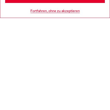
HILFE
Go to United States
Fortfahren, ohne zu akzeptieren
AGB UND RECHTLICHES
WORLD OF DIESEL
CORPORATE
Country: DE
Language: DE