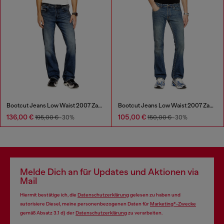
Bootcut Jeans Low Waist 2007 Zatiny
Bootcut Jeans Low Waist 2007 Zatiny
136,00 €
105,00 €
195,00 €
-30%
150,00 €
-30%
Melde Dich an für Updates und Aktionen via
Mail
Hiermit bestätige ich, die
Datenschutzerklärung
gelesen zu haben und
autorisiere Diesel, meine personenbezogenen Daten für
Marketing*-Zwecke
gemäß Absatz 3.1 d) der
Datenschutzerklärung
zu verarbeiten.