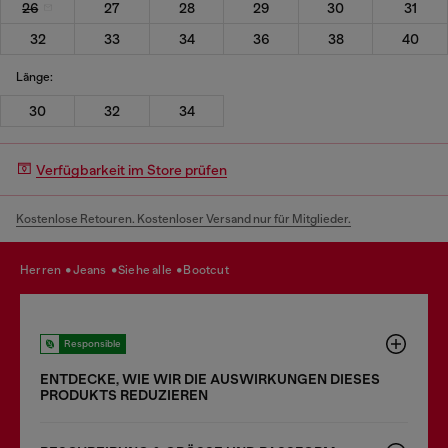
26
27
28
29
30
31
32
33
34
36
38
40
Länge:
30
32
34
Verfügbarkeit im Store prüfen
Kostenlose Retouren. Kostenloser Versand nur für Mitglieder.
herren
jeans
siehe alle
bootcut
Responsible
ENTDECKE, WIE WIR DIE AUSWIRKUNGEN DIESES
PRODUKTS REDUZIEREN