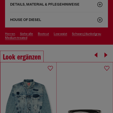
DETAILS, MATERIAL & PFLEGEHINWEISE
HOUSE OF DIESEL
herren
siehe alle
bootcut
low waist
schwarz/dunkelgrau
medium treated
Look ergänzen