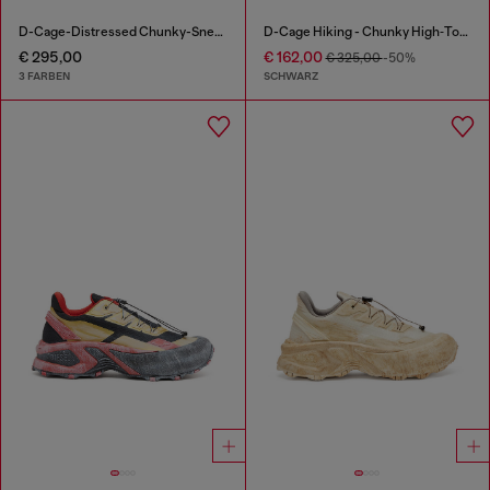
D-Cage-Distressed Chunky-Sneaker aus Ripstop
D-Cage Hiking - Chunky High‑Top Sneaker
€ 295,00
€ 162,00
€ 325,00
-50%
3 FARBEN
SCHWARZ