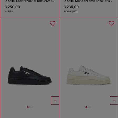
D-Ollie-Ledersneaker mit Graffiti-Print
D-Ollie-Monochrome Sneaker aus Wildleder und Leder
€ 250,00
€ 235,00
WEISS
SCHWARZ