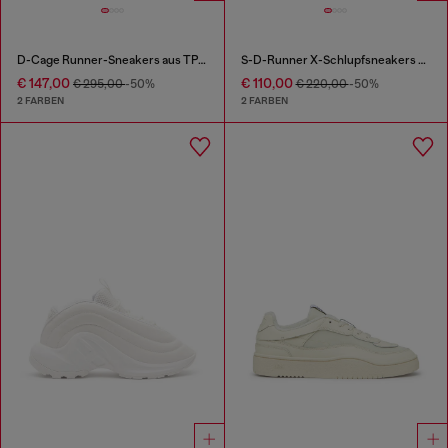
D-Cage Runner-Sneakers aus TPU-besetztem Ripstop
S-D-Runner X-Schlupfsneakers mit mattem Oval D-Spann
€ 147,00
€ 110,00
€ 295,00
-50%
€ 220,00
-50%
2 FARBEN
2 FARBEN