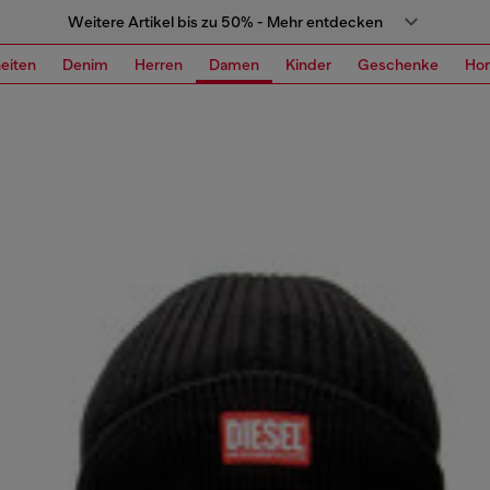
Weitere Artikel bis zu 50% - Mehr entdecken
eiten
Denim
Herren
Damen
Kinder
Geschenke
Ho