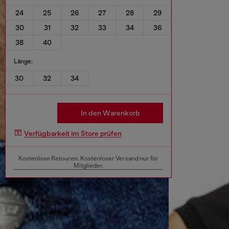
24
25
26
27
28
29
30
31
32
33
34
36
38
40
Länge:
30
32
34
In den Warenkorb
Verfügbarkeit im Store prüfen
Kostenlose Retouren. Kostenloser Versand nur für
Mitglieder.