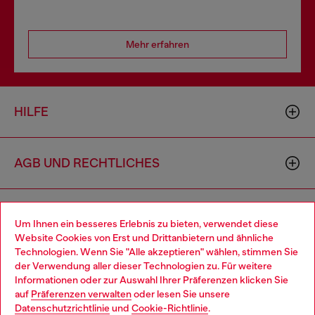
Mehr erfahren
HILFE
AGB UND RECHTLICHES
WORLD OF DIESEL
Um Ihnen ein besseres Erlebnis zu bieten, verwendet diese
Website Cookies von Erst und Drittanbietern und ähnliche
Technologien. Wenn Sie "Alle akzeptieren" wählen, stimmen Sie
CORPORATE
der Verwendung aller dieser Technologien zu. Für weitere
Choose your location
Informationen oder zur Auswahl Ihrer Präferenzen klicken Sie
auf
Präferenzen verwalten
oder lesen Sie unsere
You are currently browsing Österreich website, but it seems you
Datenschutzrichtlinie
und
Cookie-Richtlinie
.