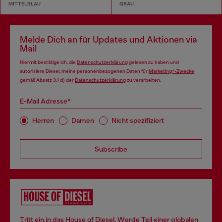
MITTELBLAU
GRAU
Melde Dich an für Updates und Aktionen via
Mail
Hiermit bestätige ich, die
Datenschutzerklärung
gelesen zu haben und
autorisiere Diesel, meine personenbezogenen Daten für
Marketing*-Zwecke
gemäß Absatz 3.1 d) der
Datenschutzerklärung
zu verarbeiten.
E-Mail Adresse*
Herren
Damen
Nicht spezifiziert
Subscribe
Tritt ein in das House of Diesel. Werde Teil einer globalen