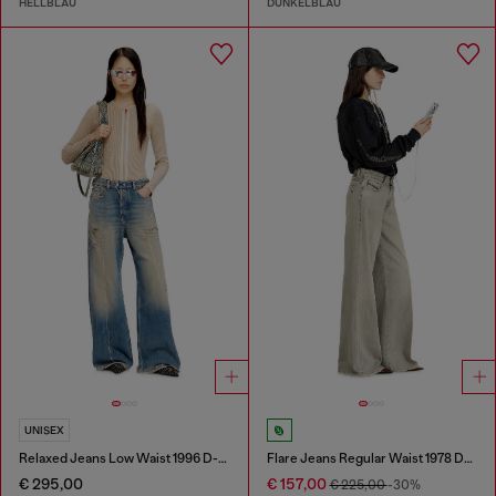
HELLBLAU
DUNKELBLAU
UNISEX
Relaxed Jeans Low Waist 1996 D-Sire
Flare Jeans Regular Waist 1978 D-Akemi
€ 295,00
€ 157,00
€ 225,00
-30%