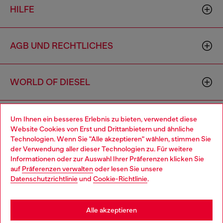
HILFE
AGB UND RECHTLICHES
WORLD OF DIESEL
CORPORATE
Um Ihnen ein besseres Erlebnis zu bieten, verwendet diese
Website Cookies von Erst und Drittanbietern und ähnliche
Technologien. Wenn Sie "Alle akzeptieren" wählen, stimmen Sie
der Verwendung aller dieser Technologien zu. Für weitere
Choose your location
Informationen oder zur Auswahl Ihrer Präferenzen klicken Sie
auf
Präferenzen verwalten
oder lesen Sie unsere
You are currently browsing Österreich website, but it seems you
Datenschutzrichtlinie
und
Cookie-Richtlinie
.
may be based in United States
Country: AT
Language: DE
Stay in Österreich
Alle akzeptieren