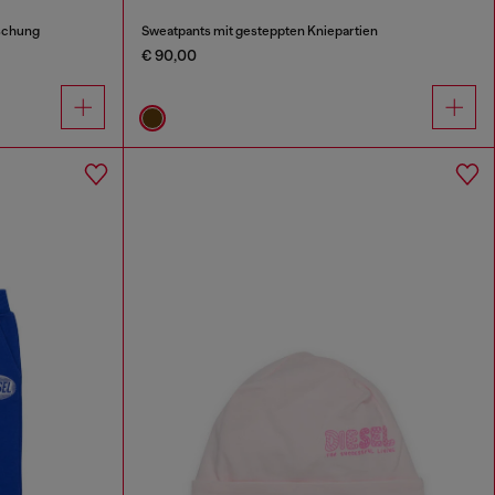
schung
Sweatpants mit gesteppten Kniepartien
€ 90,00