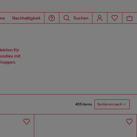
me
Nachhaltigkeit
Suchen
ektion für
Hoodies mit
shoppen.
405 items
Sortieren nach