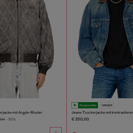
Responsible
UNISEX
rjacke mit Argyle-Muster
€ 350,00
,00
-50%