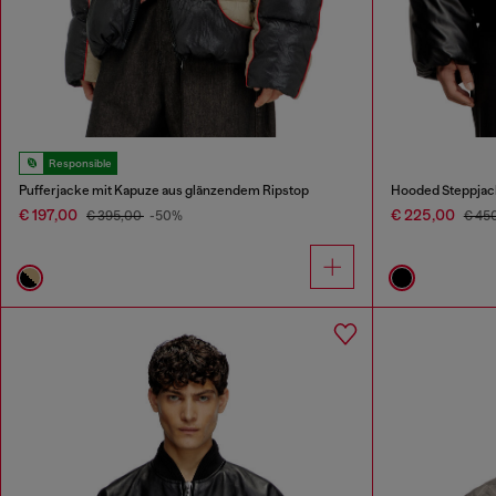
Responsible
Pufferjacke mit Kapuze aus glänzendem Ripstop
Hooded Steppjac
€ 197,00
€ 225,00
€ 395,00
-50%
€ 45