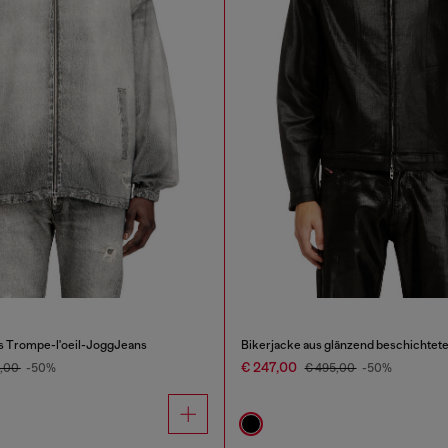
s Trompe-l'oeil-JoggJeans
Bikerjacke aus glänzend beschichtet
€ 247,00
5,00
-50%
€ 495,00
-50%