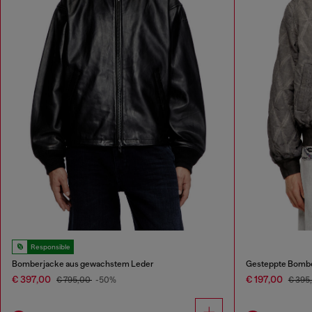
Responsible
Bomberjacke aus gewachstem Leder
Gesteppte Bombe
€ 397,00
€ 197,00
€ 795,00
-50%
€ 395