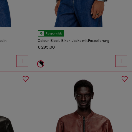
Responsible
peln
Colour-Block-Biker-Jacke mit Paspelierung
€ 295,00