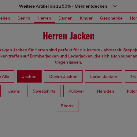
Weitere Artikel bis zu 50% - Mehr entdecken
eiten
Denim
Herren
Damen
Kinder
Geschenke
Ho
Herren Jacken
ssigen Jacken für Herren sind perfekt für die kältere Jahreszeit: Stepp
ken treffen auf Bomberjacken und Lederjacken, die sich auch super 
tragen lassen.
 Alle
Jacken
Denim Jacken
Leder Jacken
T-s
Jeans
Sweatshirts
Pullover
Hemden
Polo
Shorts