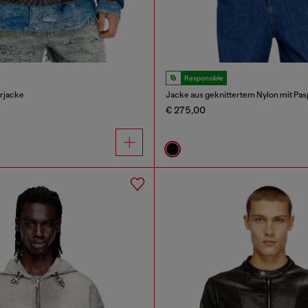
Responsible
rjacke
Jacke aus geknittertem Nylon mit Pas
€ 275,00