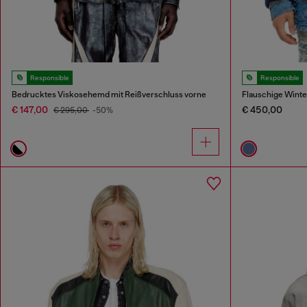
Responsible
Responsible
Bedrucktes Viskosehemd mit Reißverschluss vorne
Flauschige Winte
€ 147,00
€ 450,00
€ 295,00
-50%