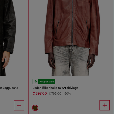
Responsible
en JoggJeans
Leder-Bikerjacke mit Archivlogo
€ 397,00
€ 795,00
-50%