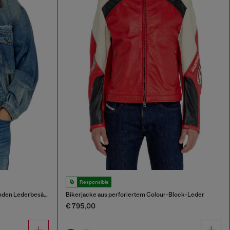
Responsible
Jeans-Truckerjacke mit kontrastierenden Lederbesätzen
Bikerjacke aus perforiertem Colour-Block-Leder
€ 795,00