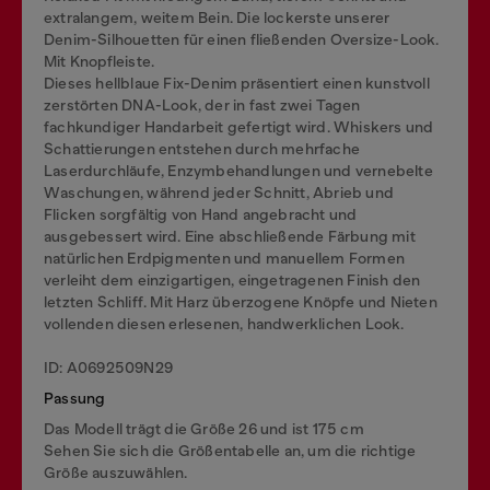
extralangem, weitem Bein. Die lockerste unserer
Denim-Silhouetten für einen fließenden Oversize-Look.
Mit Knopfleiste.
Dieses hellblaue Fix-Denim präsentiert einen kunstvoll
zerstörten DNA-Look, der in fast zwei Tagen
fachkundiger Handarbeit gefertigt wird. Whiskers und
Schattierungen entstehen durch mehrfache
Laserdurchläufe, Enzymbehandlungen und vernebelte
Waschungen, während jeder Schnitt, Abrieb und
Flicken sorgfältig von Hand angebracht und
ausgebessert wird. Eine abschließende Färbung mit
natürlichen Erdpigmenten und manuellem Formen
verleiht dem einzigartigen, eingetragenen Finish den
letzten Schliff. Mit Harz überzogene Knöpfe und Nieten
vollenden diesen erlesenen, handwerklichen Look.
ID: A0692509N29
Passung
Das Modell trägt die Größe 26 und ist 175 cm
Sehen Sie sich die Größentabelle an, um die richtige
Größe auszuwählen.