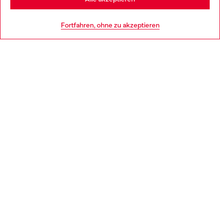
HILFE
Go to United States
Fortfahren, ohne zu akzeptieren
AGB UND RECHTLICHES
WORLD OF DIESEL
CORPORATE
Country: AT
Language: DE