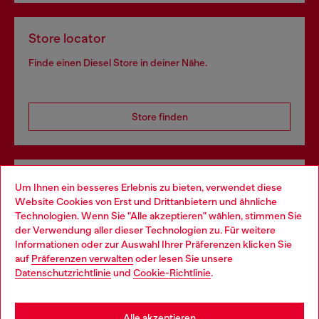
Store locator
Finde einen Diesel Store in deiner Nähe.
Store finden
Omnichannel-Services
Um Ihnen ein besseres Erlebnis zu bieten, verwendet diese
Website Cookies von Erst und Drittanbietern und ähnliche
Entdecke unser gesamtes Service-Angebot, online und
Technologien. Wenn Sie "Alle akzeptieren" wählen, stimmen Sie
im Store.
der Verwendung aller dieser Technologien zu. Für weitere
Choose your location
Informationen oder zur Auswahl Ihrer Präferenzen klicken Sie
auf
Präferenzen verwalten
oder lesen Sie unsere
You are currently browsing Österreich website, but it seems you
Datenschutzrichtlinie
und
Cookie-Richtlinie
.
Mehr erfahren
may be based in United States
Stay in Österreich
Alle akzeptieren