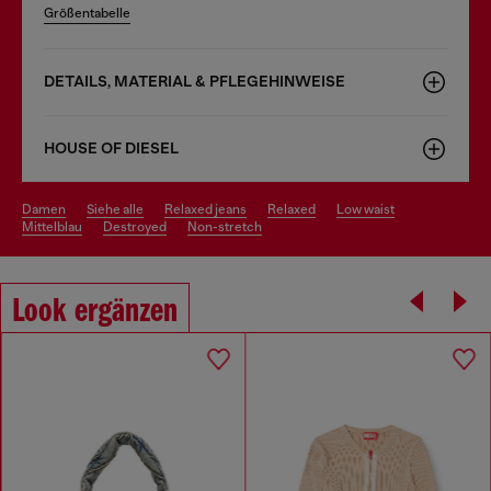
Größentabelle
DETAILS, MATERIAL & PFLEGEHINWEISE
HOUSE OF DIESEL
damen
siehe alle
relaxed jeans
relaxed
low waist
mittelblau
destroyed
non-stretch
Look ergänzen