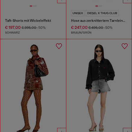
UNISEX
DIESEL X THUG CLUB
Taft-Shorts mit Wickeleffekt
Hose aus zerknittertem Tarnleinwandstoff
€ 197,00
€ 247,00
€ 395,00
-50%
€ 495,00
-50%
SCHWARZ
BRAUN/GRÜN