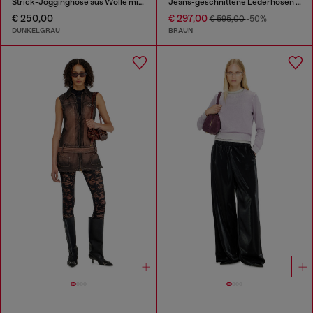
Strick-Jogginghose aus Wolle mit umgekehrtem Druck
Jeans-geschnittene Lederhosen mit Distressed-Effekt
€ 250,00
€ 297,00
€ 595,00
-50%
DUNKELGRAU
BRAUN