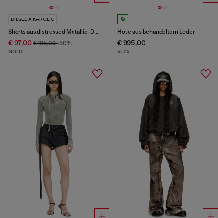
DIESEL X KAROL G
Shorts aus distressed Metallic-Denim
Hose aus behandeltem Leder
€ 97,00
€ 995,00
€ 195,00
-50%
GOLD
5LZA