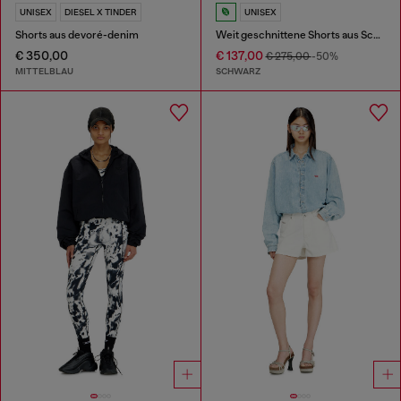
UNISEX
DIESEL X TINDER
UNISEX
Shorts aus devoré-denim
Weit geschnittene Shorts aus Scuba mit Marmoreffekt
€ 350,00
€ 137,00
€ 275,00
-50%
MITTELBLAU
SCHWARZ