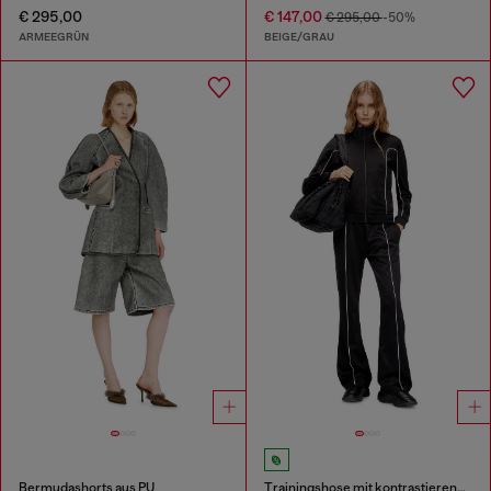
€ 295,00
€ 147,00
€ 295,00
-50%
ARMEEGRÜN
BEIGE/GRAU
Bermudashorts aus PU
Trainingshose mit kontrastierender Paspel