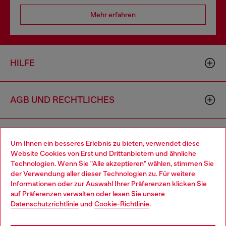
Mehr erfahren
HILFE
AGB UND RECHTLICHES
WORLD OF DIESEL
Um Ihnen ein besseres Erlebnis zu bieten, verwendet diese
Website Cookies von Erst und Drittanbietern und ähnliche
Technologien. Wenn Sie "Alle akzeptieren" wählen, stimmen Sie
CORPORATE
der Verwendung aller dieser Technologien zu. Für weitere
Choose your location
Informationen oder zur Auswahl Ihrer Präferenzen klicken Sie
auf
Präferenzen verwalten
oder lesen Sie unsere
You are currently browsing Österreich website, but it seems you
Datenschutzrichtlinie
und
Cookie-Richtlinie
.
may be based in United States