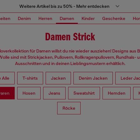
Weitere Artikel bis zu 50% - Mehr entdecken
eiten
Denim
Herren
Damen
Kinder
Geschenke
Ho
Damen Strick
loverkollektion für Damen willst du nie wieder ausziehen! Designs aus
olle sind mit Strickjacken, Pullovern, Rollkragenpullovern, Rundhals- 
Ausschnitten und in deinen Lieblingsmustern erhältlich.
 Alle
T-shirts
Jacken
Denim Jacken
Leder Ja
waren
Hosen
Jeans
Sweatshirt
Hemden
Röcke