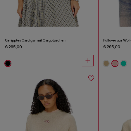
Geripptes Cardigan mit Cargotaschen
Pullover aus Wol
€ 295,00
€ 295,00