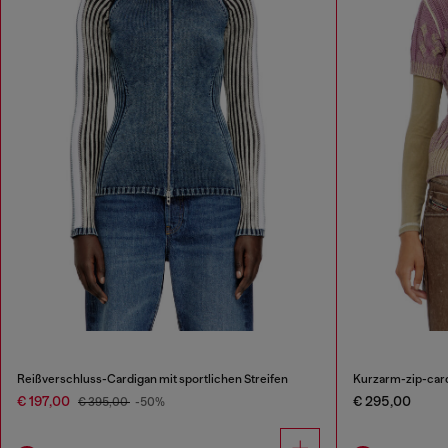
Reißverschluss-Cardigan mit sportlichen Streifen
Kurzarm-zip-car
€ 197,00
€ 295,00
€ 395,00
-50%