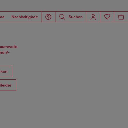
me
Nachhaltigkeit
Suchen
 Baumwolle
und V-
cken
Kleider