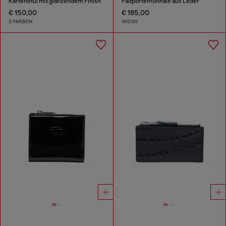
Kartenetui mit glänzendem Finish
Faltportemonnaie aus Leder
€ 150,00
€ 185,00
2 FARBEN
WEISS