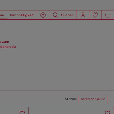
me
Nachhaltigkeit
Suchen
se zum
 denen du
54 items
Sortieren nach