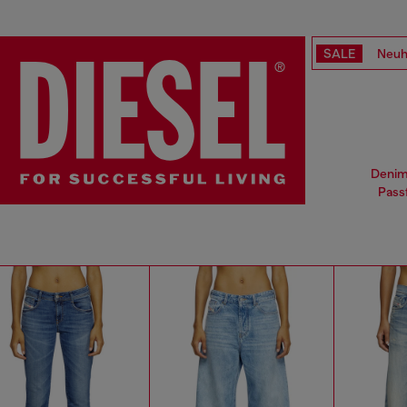
SALE
Neuh
Denim 
Pass