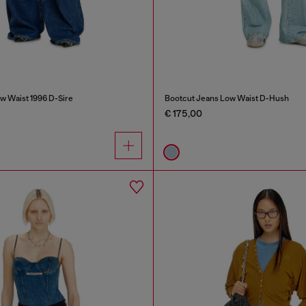
w Waist 1996 D-Sire
Bootcut Jeans Low Waist D-Hush
€ 175,00