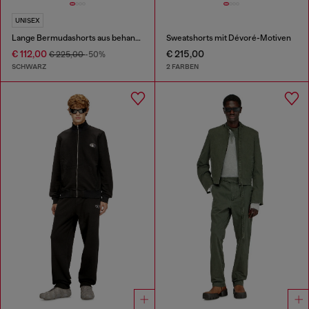
UNISEX
Lange Bermudashorts aus behandeltem Baumwoll-Hanf-Denim
Sweatshorts mit Dévoré-Motiven
€ 112,00
€ 215,00
€ 225,00
-50%
SCHWARZ
2 FARBEN