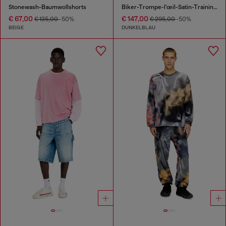
Stonewash-Baumwollshorts
Biker-Trompe-l'œil-Satin-Trainingshose
€ 67,00
€ 147,00
€ 135,00
-50%
€ 295,00
-50%
BEIGE
DUNKELBLAU