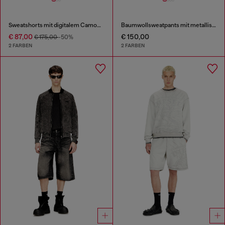
Sweatshorts mit digitalem Camouflage-Print
Baumwollsweatpants mit metallischem Oval D
€ 87,00
€ 150,00
€ 175,00
-50%
2 FARBEN
2 FARBEN