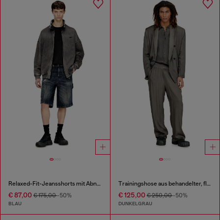
Relaxed-Fit-Jeansshorts mit Abnutzungen
Trainingshose aus behandelter, fließender Viskose
€ 87,00
€ 125,00
€ 175,00
-50%
€ 250,00
-50%
BLAU
DUNKELGRAU