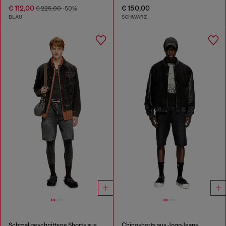
€ 112,00
€ 150,00
€ 225,00
-50%
BLAU
SCHWARZ
Schmal geschnittene Shorts aus Denim
Chinoshorts aus JoggJeans