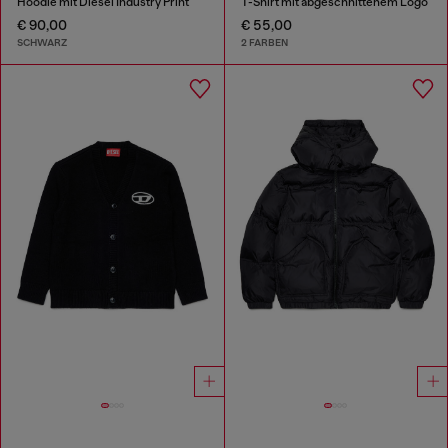
Hoodie mit Diesel Industry Print
T-Shirt mit abgeschnittenem Logo
€ 90,00
€ 55,00
SCHWARZ
2 FARBEN