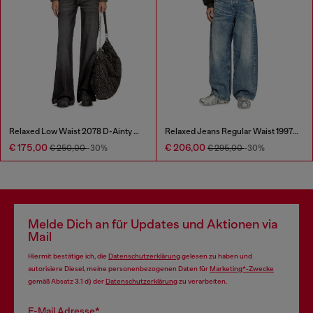
Relaxed Low Waist 2078 D-Ainty Joggjeans®
Relaxed Jeans Regular Waist 1997 D-Enim
€ 175,00
€ 206,00
€ 250,00
-30%
€ 295,00
-30%
Melde Dich an für Updates und Aktionen via
Mail
Hiermit bestätige ich, die
Datenschutzerklärung
gelesen zu haben und
autorisiere Diesel, meine personenbezogenen Daten für
Marketing*-Zwecke
gemäß Absatz 3.1 d) der
Datenschutzerklärung
zu verarbeiten.
E-Mail Adresse*