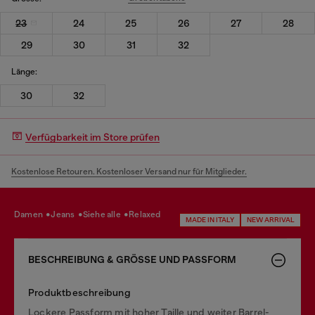
23
24
25
26
27
28
29
30
31
32
Länge:
30
32
Verfügbarkeit im Store prüfen
Kostenlose Retouren. Kostenloser Versand nur für Mitglieder.
damen
jeans
siehe alle
relaxed
MADE IN ITALY
NEW ARRIVAL
BESCHREIBUNG & GRÖSSE UND PASSFORM
Produktbeschreibung
Lockere Passform mit hoher Taille und weiter Barrel-