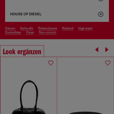
HOUSE OF DIESEL
damen
siehe alle
relaxed jeans
relaxed
high waist
dunkelblau
clean
non-stretch
Look ergänzen