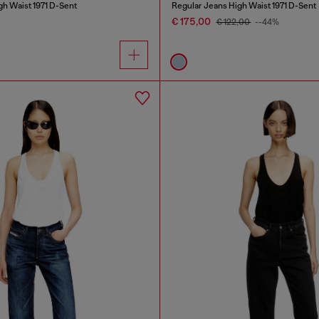
gh Waist 1971 D-Sent
Regular Jeans High Waist 1971 D-Sent
€ 175,00
€ 122,00
--44%