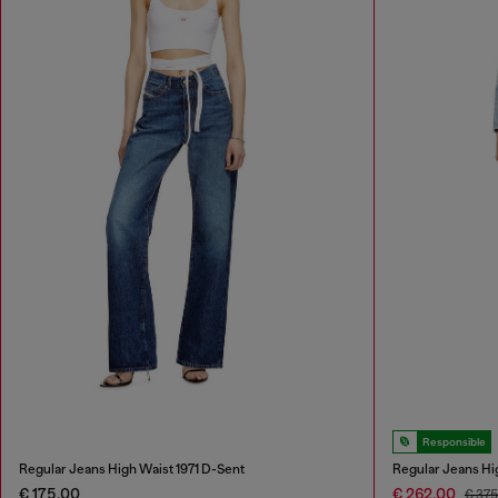
Responsible
Regular Jeans High Waist 1971 D-Sent
Regular Jeans Hi
€ 175,00
€ 262,00
€ 37