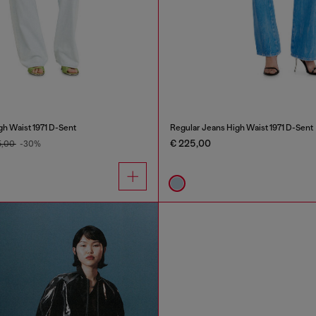
gh Waist 1971 D-Sent
Regular Jeans High Waist 1971 D-Sent
€ 225,00
5,00
-30%