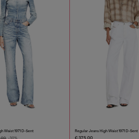
gh Waist 1971 D-Sent
Regular Jeans High Waist 1971 D-Sent
€ 375,00
5,00
-30%