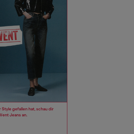
Style gefallen hat, schau dir
Went Jeans an.