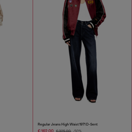
Regular Jeans High Waist 1971 D-Sent
€ 162,00
€ 325,00
-50%