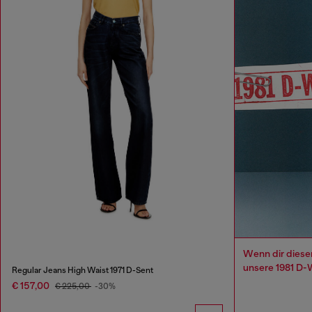
Wenn dir dieser 
unsere 1981 D-
Regular Jeans High Waist 1971 D-Sent
€ 157,00
€ 225,00
-30%